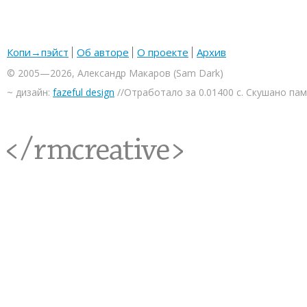
Копи→пэйст
Об авторе
О проекте
Архив
© 2005—2026, Александр Макаров (Sam Dark)
~ дизайн:
fazeful design
//Отработало за 0.01400 с. Скушано па
<rmcreative/>