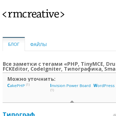
<rmcreative>
БЛОГ
ФАЙЛЫ
Все заметки с тегами «PHP, TinyMCE, Dru
FCKEditor, CodeIgniter, Типографика, Sma
Можно уточнить:
(1)
C
akePHP
I
nvision Power Board
W
ordPress
(1)
Типограф