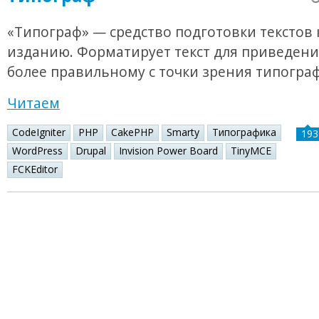
«Типограф» — средство подготовки текстов 
изданию. Форматирует текст для приведения
более правильному с точки зрения типогра
Читаем
CodeIgniter
PHP
CakePHP
Smarty
Типографика
193
WordPress
Drupal
Invision Power Board
TinyMCE
FCKEditor