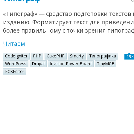
«Типограф» — средство подготовки текстов 
изданию. Форматирует текст для приведения
более правильному с точки зрения типогра
Читаем
CodeIgniter
PHP
CakePHP
Smarty
Типографика
193
WordPress
Drupal
Invision Power Board
TinyMCE
FCKEditor