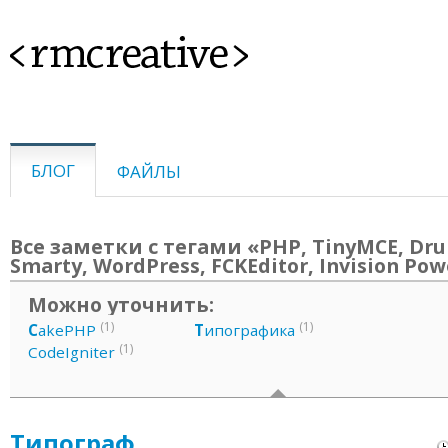
<rmcreative>
БЛОГ
ФАЙЛЫ
Все заметки с тегами «PHP, TinyMCE, Dru
Smarty, WordPress, FCKEditor, Invision Po
Можно уточнить:
(1)
(1)
C
akePHP
Т
ипографика
(1)
CodeIgniter
Типограф