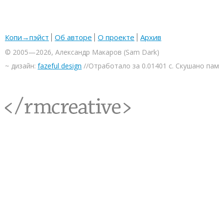
Копи→пэйст
Об авторе
О проекте
Архив
© 2005—2026, Александр Макаров (Sam Dark)
~ дизайн:
fazeful design
//Отработало за 0.01401 с. Скушано па
<rmcreative/>