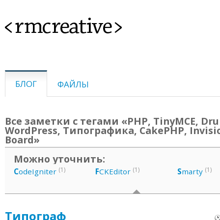
<rmcreative>
БЛОГ
ФАЙЛЫ
Все заметки с тегами «PHP, TinyMCE, Dru
WordPress, Типографика, CakePHP, Invisi
Board»
Можно уточнить:
(1)
(1)
(1)
C
odeIgniter
F
CKEditor
S
marty
Типограф