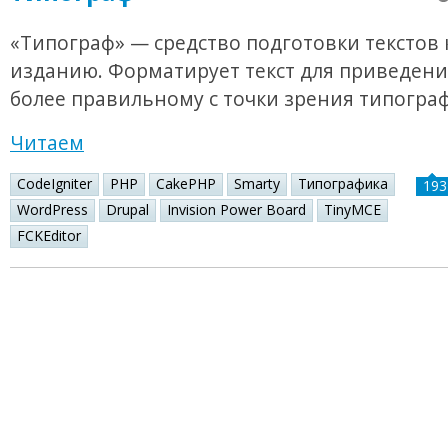
«Типограф» — средство подготовки текстов 
изданию. Форматирует текст для приведения
более правильному с точки зрения типогра
Читаем
CodeIgniter
PHP
CakePHP
Smarty
Типографика
193
WordPress
Drupal
Invision Power Board
TinyMCE
FCKEditor