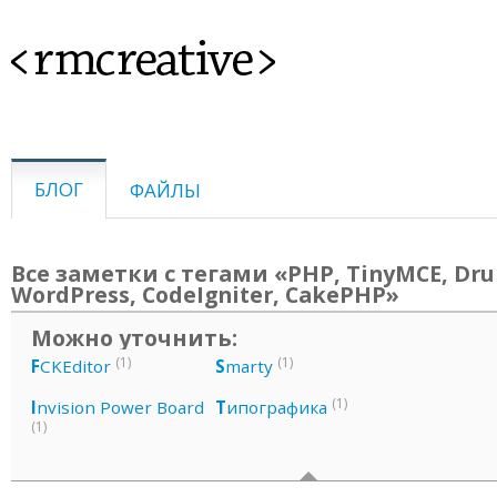
<rmcreative>
БЛОГ
ФАЙЛЫ
Все заметки с тегами «PHP, TinyMCE, Dru
WordPress, CodeIgniter, CakePHP»
Можно уточнить:
(1)
(1)
F
CKEditor
S
marty
(1)
I
nvision Power Board
Т
ипографика
(1)