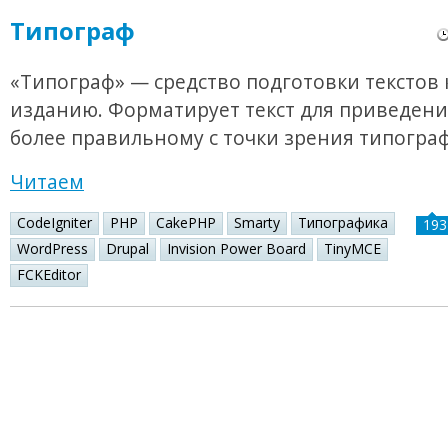
Типограф
«Типограф» — средство подготовки текстов 
изданию. Форматирует текст для приведения
более правильному с точки зрения типогра
Читаем
CodeIgniter
PHP
CakePHP
Smarty
Типографика
193
WordPress
Drupal
Invision Power Board
TinyMCE
FCKEditor