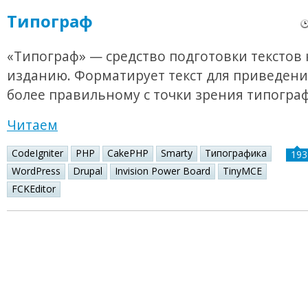
Типограф
«Типограф» — средство подготовки текстов 
изданию. Форматирует текст для приведения
более правильному с точки зрения типогра
Читаем
CodeIgniter
PHP
CakePHP
Smarty
Типографика
193
WordPress
Drupal
Invision Power Board
TinyMCE
FCKEditor