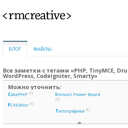
<rmcreative>
БЛОГ
ФАЙЛЫ
Все заметки с тегами «PHP, TinyMCE, Dru
WordPress, CodeIgniter, Smarty»
Можно уточнить:
(1)
C
akePHP
I
nvision Power Board
(1)
(1)
F
CKEditor
(1)
Т
ипографика