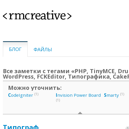
<rmcreative>
БЛОГ
ФАЙЛЫ
Все заметки с тегами «PHP, TinyMCE, Dru
WordPress, FCKEditor, Типографика, Cak
Можно уточнить:
(1)
(1)
C
odeIgniter
I
nvision Power Board
S
marty
(1)
Типограф