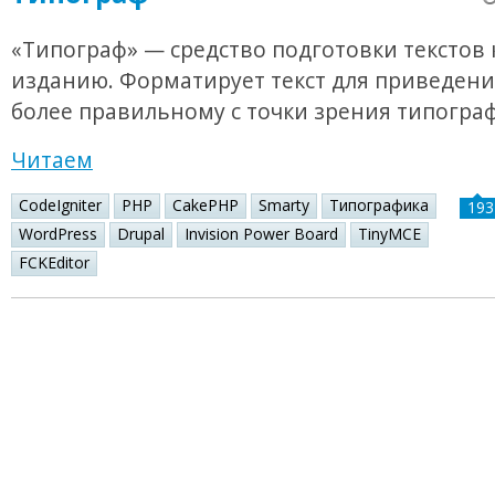
«Типограф» — средство подготовки текстов 
изданию. Форматирует текст для приведения
более правильному с точки зрения типогра
Читаем
CodeIgniter
PHP
CakePHP
Smarty
Типографика
193
WordPress
Drupal
Invision Power Board
TinyMCE
FCKEditor