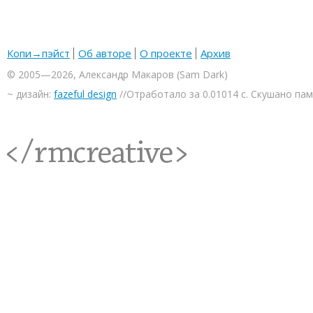
Копи→пэйст
Об авторе
О проекте
Архив
© 2005—2026, Александр Макаров (Sam Dark)
~ дизайн:
fazeful design
//Отработало за 0.01014 с. Скушано па
<rmcreative/>