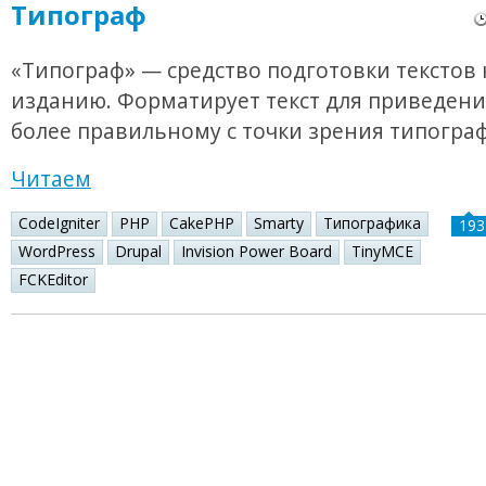
Типограф
«Типограф» — средство подготовки текстов 
изданию. Форматирует текст для приведения
более правильному с точки зрения типогра
Читаем
CodeIgniter
PHP
CakePHP
Smarty
Типографика
193
WordPress
Drupal
Invision Power Board
TinyMCE
FCKEditor