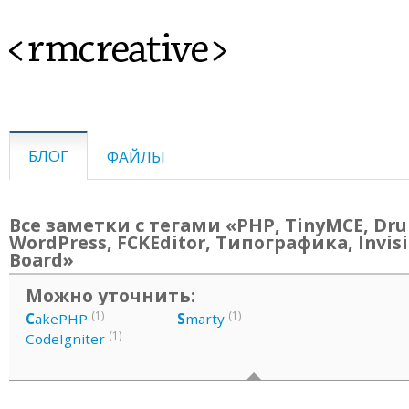
<rmcreative>
БЛОГ
ФАЙЛЫ
Все заметки с тегами «PHP, TinyMCE, Dru
WordPress, FCKEditor, Типографика, Invis
Board»
Можно уточнить:
(1)
(1)
C
akePHP
S
marty
(1)
CodeIgniter