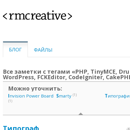
<rmcreative>
БЛОГ
ФАЙЛЫ
Все заметки с тегами «PHP, TinyMCE, Dru
WordPress, FCKEditor, CodeIgniter, CakePH
Можно уточнить:
(1)
I
nvision Power Board
S
marty
Т
ипографи
(1)
Типограф