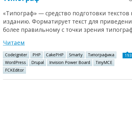
«Типограф» — средство подготовки текстов 
изданию. Форматирует текст для приведения
более правильному с точки зрения типогра
Читаем
CodeIgniter
PHP
CakePHP
Smarty
Типографика
193
WordPress
Drupal
Invision Power Board
TinyMCE
FCKEditor