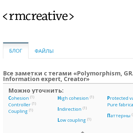
<rmcreative>
БЛОГ
ФАЙЛЫ
Все заметки с тегами «Polymorphism, GR
Information expert, Creator»
Можно уточнить:
(1)
(1)
C
ohesion
H
igh cohesion
P
rotected v
(1)
Controller
Pure fabric
(1)
I
ndirection
(1)
Coupling
(
П
аттерны
(1)
L
ow coupling