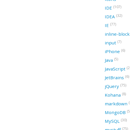
(107)
IDE
(32)
IDEA
(77)
IE
inline-bloc
(7)
input
(6)
iPhone
(5)
Java
(2
JavaScript
(6)
JetBrains
(75)
jQuery
(8)
Kohana
(
markdown
(5
MongoDB
(30)
MySQL
(75)
mystuff