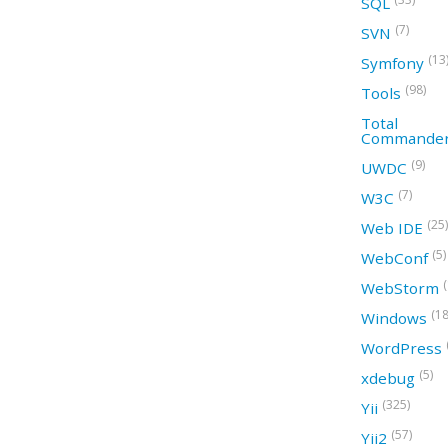
SQL
(7)
SVN
(13
Symfony
(98)
Tools
Total
Commande
(9)
UWDC
(7)
W3C
(25)
Web IDE
(5)
WebConf
WebStorm
(18
Windows
WordPress
(5)
xdebug
(325)
Yii
(57)
Yii2