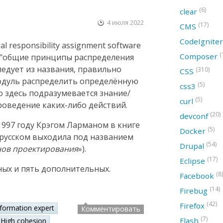
(6)
clear
4 июля 2022
(17)
CMS
CodeIgnite
 responsibility assignment software
(
Composer
ак "общие принципы распределения
следует из названия, правильно
(310)
CSS
модуль распределить определённую
(5)
css3
ю здесь подразумевается знание/
(5)
curl
оведение каких-либо действий.
(20)
devconf
997 году Крэгом Ларманом в книге
(5)
Docker
а русском выходила под названием
(54)
Drupal
нов проектирования
»).
(17)
Eclipse
ных и пять дополнительных.
(8)
Facebook
(14)
Firebug
(42)
Firefox
nformation expert
Комментировать
(7)
Flash
High cohesion