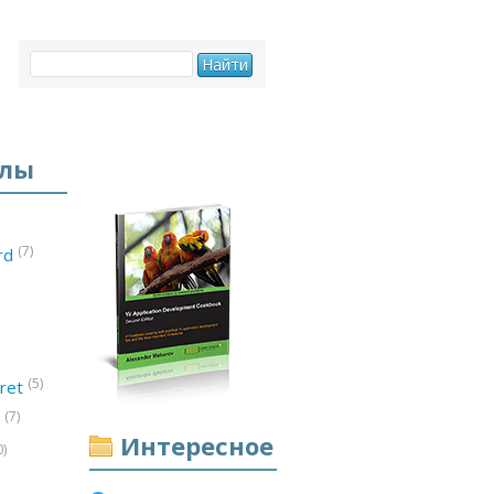
елы
(7)
ord
(5)
ret
(7)
d
Интересное
0)