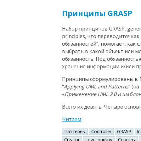
Принципы GRASP
Набор принципов GRASP, general
principles, что переводится к
обязанностей", помогает, как 
выбрать в какой объект или 
обязанность. Под обязанность
хранение информации и/или пр
Принципы сформулированы в 1
"
Applying UML and Patterns
" (н
«
Применение UML 2.0 и шабло
Всего их девять. Четыре основ
Читаем
Паттерны
Controller
GRASP
I
Creator
Low coupling
Coupling