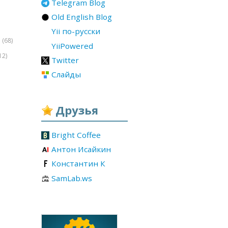
Telegram Blog
Old English Blog
Yii по-русски
(68)
r
YiiPowered
12)
Twitter
Слайды
Друзья
Bright Coffee
Антон Исайкин
Константин К
SamLab.ws