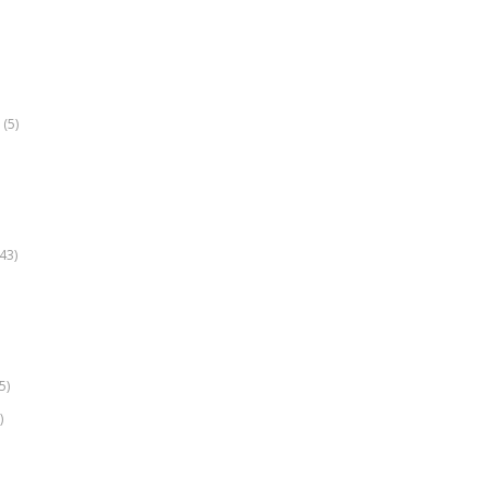
(5)
k
43)
5)
)