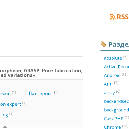
RSS
Разд
(5)
absolute
Active Rec
orphism, GRASP, Pure fabrication,
ted variations»
(6)
Android
(17)
API
(6)
array
(1)
(1)
esion
П
аттерны
backendsec
(1)
ion expert
backgroun
(1)
ling
(1
CakePHP
(16)
Chrome