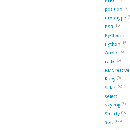
PNG
(6)
position
(
Prototype
(10)
PSR
(5)
PyCharm
(15)
Python
(8)
Quake
(5)
redis
RMCreativ
(5)
Ruby
(6)
Safari
(5)
select
(5)
Skyeng
(16)
Smarty
(129)
Soft
(33)