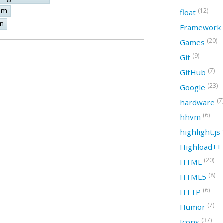
sm
(12)
float
on
Framework
(20)
Games
(9)
Git
(7)
GitHub
(23)
Google
(7
hardware
(6)
hhvm
highlight.js
Highload++
(20)
HTML
(8)
HTML5
(6)
HTTP
(7)
Humor
(37)
Icons