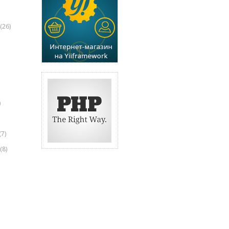
(26)
)
(7)
(8)