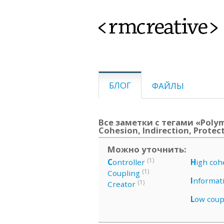
<rmcreative>
БЛОГ
ФАЙЛЫ
Все заметки с тегами «Polym
Cohesion, Indirection, Protec
Можно уточнить:
(1)
C
ontroller
H
igh coh
(1)
Coupling
I
nformat
(1)
Creator
L
ow coup