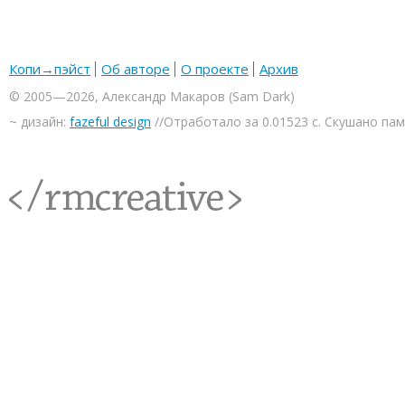
Копи→пэйст
Об авторе
О проекте
Архив
© 2005—2026, Александр Макаров (Sam Dark)
~ дизайн:
fazeful design
//Отработало за 0.01523 с. Скушано па
<rmcreative/>