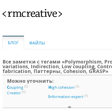
<rmcreative>
БЛОГ
ФАЙЛЫ
Все заметки с тегами «Polymorphism, Pr
variations, Indirection, Low coupling, Contr
fabrication, Паттерны, Cohesion, GRASP»
Можно уточнить:
(1)
(1)
C
oupling
H
igh cohesion
(1)
Creator
(1)
I
nformation expert