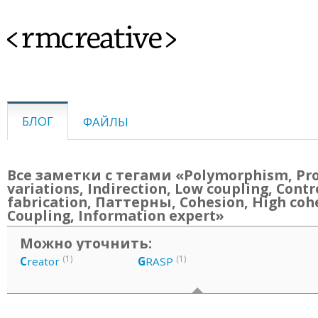
<rmcreative>
БЛОГ
ФАЙЛЫ
Все заметки с тегами «Polymorphism, Pr
variations, Indirection, Low coupling, Contr
fabrication, Паттерны, Cohesion, High coh
Coupling, Information expert»
Можно уточнить:
(1)
(1)
C
reator
G
RASP