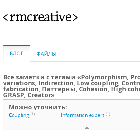
<rmcreative>
БЛОГ
ФАЙЛЫ
Все заметки с тегами «Polymorphism, Pr
variations, Indirection, Low coupling, Contr
fabrication, Паттерны, Cohesion, High coh
GRASP, Creator»
Можно уточнить:
(1)
(1)
C
oupling
I
nformation expert