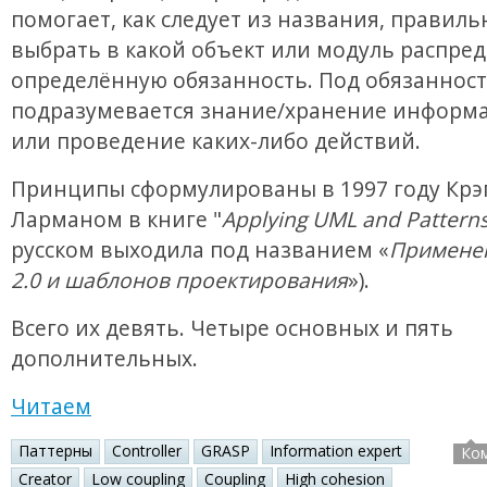
помогает, как следует из названия, правиль
выбрать в какой объект или модуль распре
определённую обязанность. Под обязанност
подразумевается знание/хранение информа
или проведение каких-либо действий.
Принципы сформулированы в 1997 году Крэ
Ларманом в книге "
Applying UML and Pattern
русском выходила под названием «
Примене
2.0 и шаблонов проектирования
»).
Всего их девять. Четыре основных и пять
дополнительных.
Читаем
Паттерны
Controller
GRASP
Information expert
Ко
Creator
Low coupling
Coupling
High cohesion