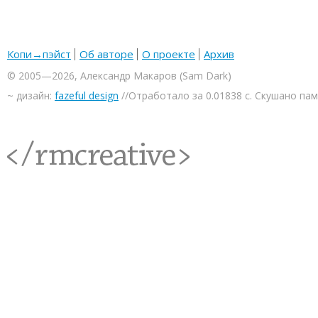
Копи→пэйст
Об авторе
О проекте
Архив
© 2005—2026, Александр Макаров (Sam Dark)
~ дизайн:
fazeful design
//Отработало за 0.01838 с. Скушано па
<rmcreative/>