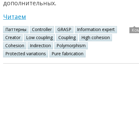
дополнительных.
Читаем
Паттерны
Controller
GRASP
Information expert
Ко
Creator
Low coupling
Coupling
High cohesion
Cohesion
Indirection
Polymorphism
Protected variations
Pure fabrication