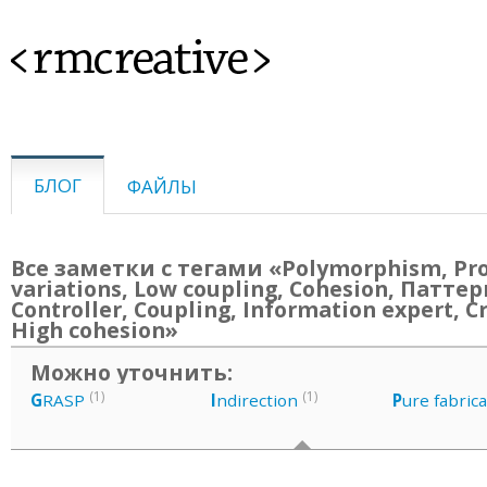
<rmcreative>
БЛОГ
ФАЙЛЫ
Все заметки с тегами «Polymorphism, Pr
variations, Low coupling, Cohesion, Патте
Controller, Coupling, Information expert, C
High cohesion»
Можно уточнить:
(1)
(1)
G
RASP
I
ndirection
P
ure fabric