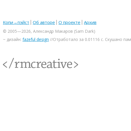
Копи→пэйст
Об авторе
О проекте
Архив
© 2005—2026, Александр Макаров (Sam Dark)
~ дизайн:
fazeful design
//Отработало за 0.01116 с. Скушано па
<rmcreative/>