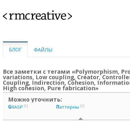
<rmcreative>
БЛОГ
ФАЙЛЫ
Все заметки с тегами «Polymorphism, Pr
variations, Low coupling, Creator, Controlle
Coupling, Indirection, Cohesion, Informatio
High cohesion, Pure fabrication»
Можно уточнить:
(1)
(1)
G
RASP
П
аттерны