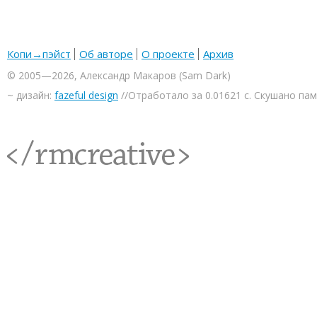
Копи→пэйст
Об авторе
О проекте
Архив
© 2005—2026, Александр Макаров (Sam Dark)
~ дизайн:
fazeful design
//Отработало за 0.01621 с. Скушано па
<rmcreative/>