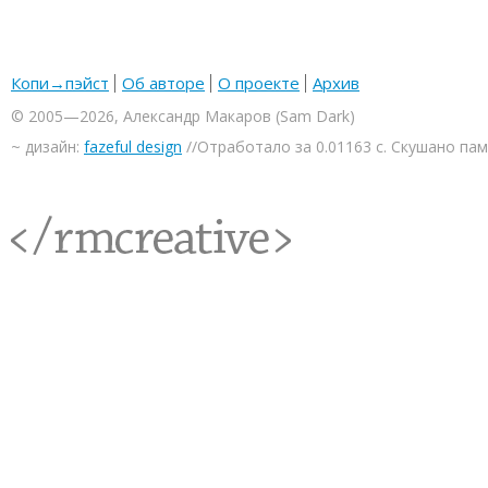
Копи→пэйст
Об авторе
О проекте
Архив
© 2005—2026, Александр Макаров (Sam Dark)
~ дизайн:
fazeful design
//Отработало за 0.01163 с. Скушано па
<rmcreative/>