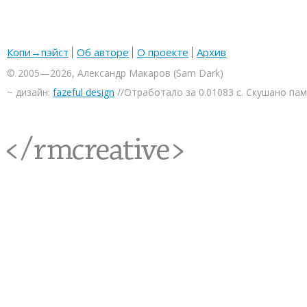
Копи→пэйст
Об авторе
О проекте
Архив
© 2005—2026, Александр Макаров (Sam Dark)
~ дизайн:
fazeful design
//Отработало за 0.01083 с. Скушано па
<rmcreative/>