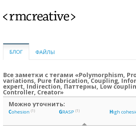
<rmcreative>
БЛОГ
ФАЙЛЫ
Все заметки с тегами «Polymorphism, Pr
variations, Pure fabrication, Coupling, Inf
expert, Indirection, Паттерны, Low couplin
Controller, Creator»
Можно уточнить:
(1)
(1)
C
ohesion
G
RASP
H
igh cohes