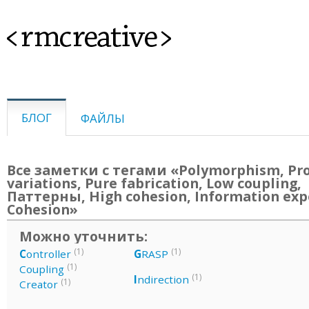
<rmcreative>
БЛОГ
ФАЙЛЫ
Все заметки с тегами «Polymorphism, Pr
variations, Pure fabrication, Low coupling,
Паттерны, High cohesion, Information exp
Cohesion»
Можно уточнить:
(1)
(1)
C
ontroller
G
RASP
(1)
Coupling
(1)
I
ndirection
(1)
Creator