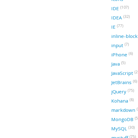
(107)
IDE
(32)
IDEA
(77)
IE
inline-bloc
(7)
input
(6)
iPhone
(5)
Java
(2
JavaScript
(6)
JetBrains
(75)
jQuery
(8)
Kohana
(
markdown
(5
MongoDB
(30)
MySQL
(75)
mystuff