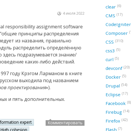
(6)
clear
4 июля 2022
(17)
CMS
CodeIgnite
 responsibility assignment software
(
Composer
ак "общие принципы распределения
следует из названия, правильно
(310)
CSS
модуль распределить определённую
(5)
css3
ю здесь подразумевается знание/
(5)
curl
оведение каких-либо действий.
(20)
devconf
997 году Крэгом Ларманом в книге
(5)
Docker
а русском выходила под названием
(54)
Drupal
нов проектирования
»).
(17)
Eclipse
ных и пять дополнительных.
(8)
Facebook
(14)
Firebug
(42)
Firefox
nformation expert
Комментировать
(7)
Flash
High cohesion