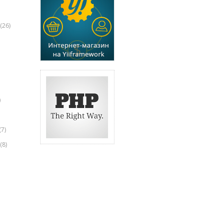
(26)
)
(7)
(8)