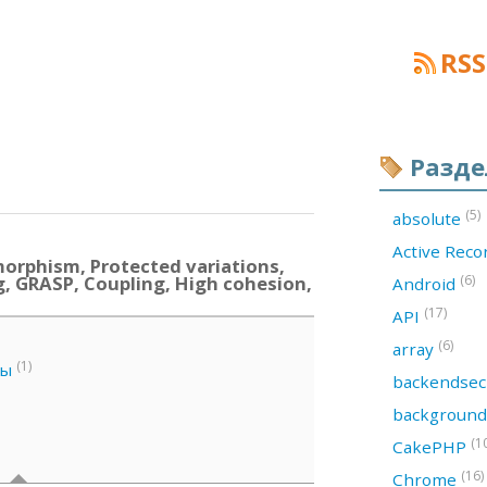
RSS
Разд
(5)
absolute
Active Rec
orphism, Protected variations,
g, GRASP, Coupling, High cohesion,
(6)
Android
(17)
API
(6)
array
(1)
ны
backendsec
backgroun
(1
CakePHP
(16)
Chrome