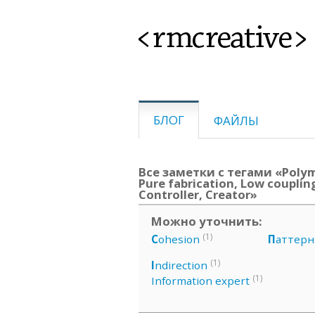
<rmcreative>
БЛОГ
ФАЙЛЫ
Все заметки с тегами «Polym
Pure fabrication, Low couplin
Controller, Creator»
Можно уточнить:
(1)
C
ohesion
П
аттер
(1)
I
ndirection
(1)
Information expert