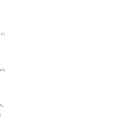
(5)
k
43)
5)
)