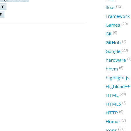
sm
(12)
float
on
Framework
(20)
Games
(9)
Git
(7)
GitHub
(23)
Google
(7
hardware
(6)
hhvm
highlight.js
Highload++
(20)
HTML
(8)
HTML5
(6)
HTTP
(7)
Humor
(37)
Icons