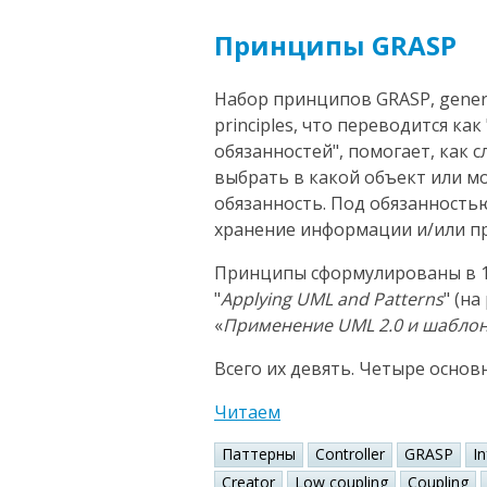
Принципы GRASP
Набор принципов GRASP, general
principles, что переводится к
обязанностей", помогает, как 
выбрать в какой объект или 
обязанность. Под обязанность
хранение информации и/или пр
Принципы сформулированы в 1
"
Applying UML and Patterns
" (н
«
Применение UML 2.0 и шабло
Всего их девять. Четыре основ
Читаем
Паттерны
Controller
GRASP
I
Creator
Low coupling
Coupling