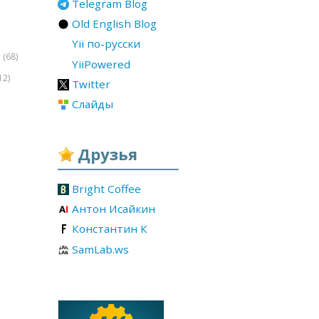
Telegram Blog
Old English Blog
Yii по-русски
(68)
r
YiiPowered
12)
Twitter
Слайды
Друзья
Bright Coffee
Антон Исайкин
Константин К
SamLab.ws