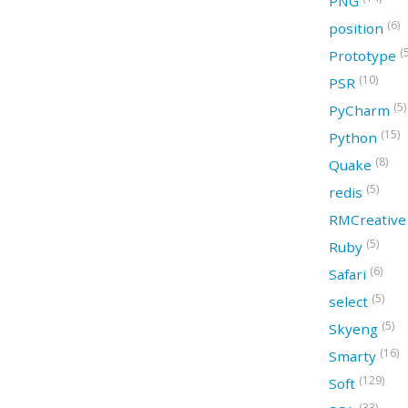
PNG
(6)
position
(
Prototype
(10)
PSR
(5)
PyCharm
(15)
Python
(8)
Quake
(5)
redis
RMCreativ
(5)
Ruby
(6)
Safari
(5)
select
(5)
Skyeng
(16)
Smarty
(129)
Soft
(33)