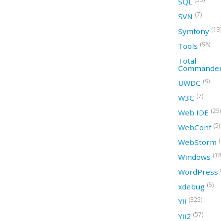
SQL
(7)
SVN
(13
Symfony
(98)
Tools
Total
Commande
(9)
UWDC
(7)
W3C
(25)
Web IDE
(5)
WebConf
WebStorm
(18
Windows
WordPress
(5)
xdebug
(325)
Yii
(57)
Yii2