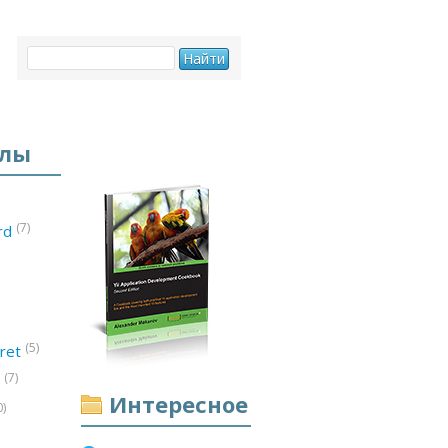
елы
(7)
ord
(5)
ret
(7)
d
Интересное
0)