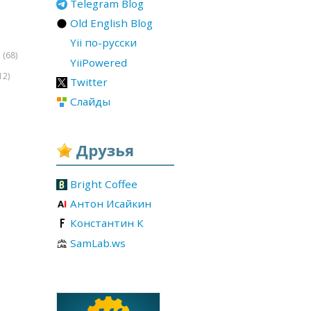
Telegram Blog
Old English Blog
Yii по-русски
(68)
r
YiiPowered
12)
Twitter
Слайды
Друзья
Bright Coffee
Антон Исайкин
Константин К
SamLab.ws