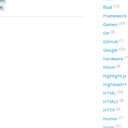
(12)
float
on
Framework
(20)
Games
(9)
Git
(7)
GitHub
(23)
Google
(7
hardware
(6)
hhvm
highlight.js
Highload++
(20)
HTML
(8)
HTML5
(6)
HTTP
(7)
Humor
(37)
Icons