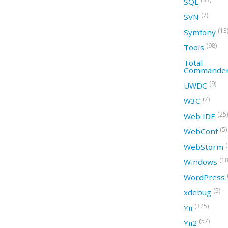
SQL
(7)
SVN
(13
Symfony
(98)
Tools
Total
Commande
(9)
UWDC
(7)
W3C
(25)
Web IDE
(5)
WebConf
WebStorm
(18
Windows
WordPress
(5)
xdebug
(325)
Yii
(57)
Yii2