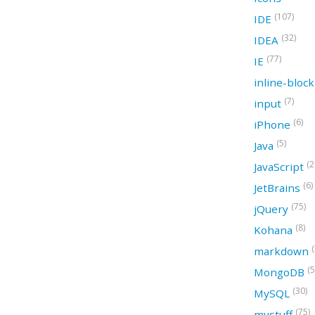
(107)
IDE
(32)
IDEA
(77)
IE
inline-bloc
(7)
input
(6)
iPhone
(5)
Java
(2
JavaScript
(6)
JetBrains
(75)
jQuery
(8)
Kohana
(
markdown
(5
MongoDB
(30)
MySQL
(75)
mystuff