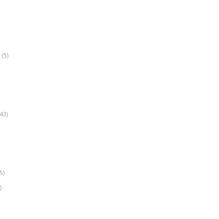
(5)
k
43)
5)
)