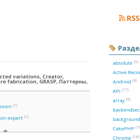
RSS
Разд
(5)
absolute
Active Rec
ted variations, Creator,
ure fabrication, GRASP, Паттерны,
(6)
Android
(17)
API
(6)
array
(1)
esion
backendsec
(1)
ion expert
backgroun
(1
CakePHP
(16)
Chrome