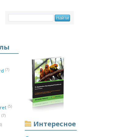
елы
(7)
ord
(5)
ret
(7)
d
Интересное
0)