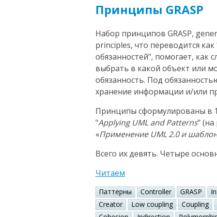
Принципы GRASP
Набор принципов GRASP, general
principles, что переводится к
обязанностей", помогает, как 
выбрать в какой объект или 
обязанность. Под обязанность
хранение информации и/или пр
Принципы сформулированы в 1
"
Applying UML and Patterns
" (н
«
Применение UML 2.0 и шабло
Всего их девять. Четыре основ
Читаем
Паттерны
Controller
GRASP
I
Creator
Low coupling
Coupling
Cohesion
Indirection
Polymorphi