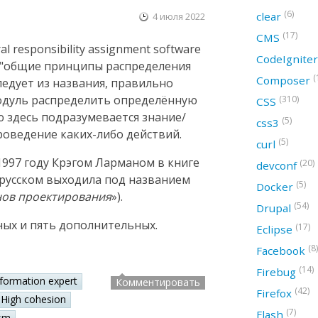
(6)
clear
4 июля 2022
(17)
CMS
 responsibility assignment software
CodeIgnite
ак "общие принципы распределения
(
Composer
следует из названия, правильно
модуль распределить определённую
(310)
CSS
ю здесь подразумевается знание/
(5)
css3
оведение каких-либо действий.
(5)
curl
997 году Крэгом Ларманом в книге
(20)
devconf
а русском выходила под названием
(5)
Docker
нов проектирования
»).
(54)
Drupal
ных и пять дополнительных.
(17)
Eclipse
(8)
Facebook
(14)
Firebug
nformation expert
Комментировать
(42)
Firefox
High cohesion
(7)
Flash
sm