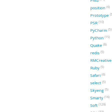
PNG
(6)
position
(
Prototype
(10)
PSR
(5)
PyCharm
(15)
Python
(8)
Quake
(5)
redis
RMCreativ
(5)
Ruby
(6)
Safari
(5)
select
(5)
Skyeng
(16)
Smarty
(129)
Soft
(33)