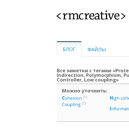
<rmcreative>
БЛОГ
ФАЙЛЫ
Все заметки с тегами «Protec
Indirection, Polymorphism, P
Controller, Low coupling»
Можно уточнить:
(1)
C
ohesion
H
igh coh
(1)
Coupling
I
nformat