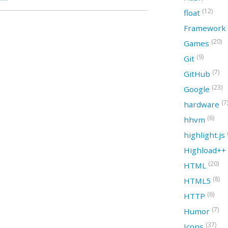
(12)
float
Framework
(20)
Games
(9)
Git
(7)
GitHub
(23)
Google
(7
hardware
(6)
hhvm
highlight.js
Highload++
(20)
HTML
(8)
HTML5
(6)
HTTP
(7)
Humor
(37)
Icons