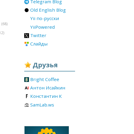
Telegram Blog
Old English Blog
Yii по-русски
(68)
r
YiiPowered
12)
Twitter
Слайды
Друзья
Bright Coffee
Антон Исайкин
Константин К
SamLab.ws