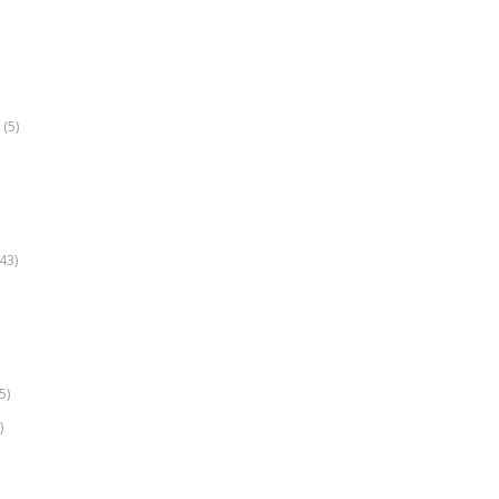
(5)
k
43)
5)
)