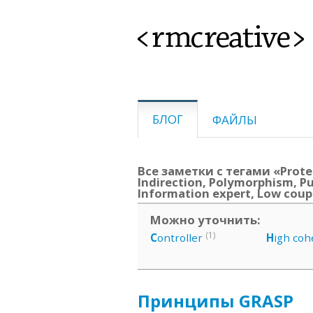
<rmcreative>
БЛОГ
ФАЙЛЫ
Все заметки с тегами «Protec
Indirection, Polymorphism, Pu
Information expert, Low coup
Можно уточнить:
(1)
C
ontroller
H
igh coh
Принципы GRASP