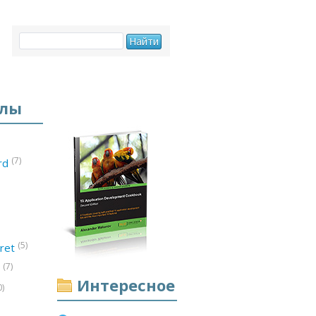
елы
(7)
ord
(5)
ret
(7)
d
Интересное
0)