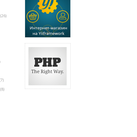
(26)
)
(7)
(8)