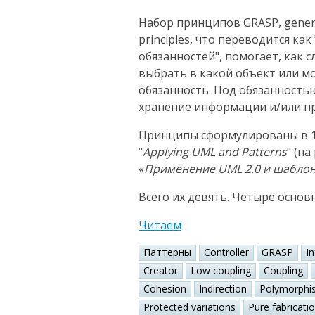
Набор принципов GRASP, general
principles, что переводится к
обязанностей", помогает, как 
выбрать в какой объект или 
обязанность. Под обязанность
хранение информации и/или пр
Принципы сформулированы в 1
"
Applying UML and Patterns
" (н
«
Применение UML 2.0 и шабло
Всего их девять. Четыре основ
Читаем
Паттерны
Controller
GRASP
I
Creator
Low coupling
Coupling
Cohesion
Indirection
Polymorphi
Protected variations
Pure fabricati