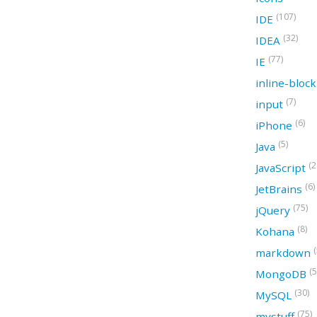
(107)
IDE
(32)
IDEA
(77)
IE
inline-bloc
(7)
input
(6)
iPhone
(5)
Java
(2
JavaScript
(6)
JetBrains
(75)
jQuery
(8)
Kohana
(
markdown
(5
MongoDB
(30)
MySQL
(75)
mystuff