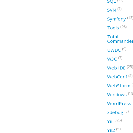
SQL
(7)
SVN
(13
Symfony
(98)
Tools
Total
Commande
(9)
UWDC
(7)
W3C
(25)
Web IDE
(5)
WebConf
WebStorm
(18
Windows
WordPress
(5)
xdebug
(325)
Yii
(57)
Yii2