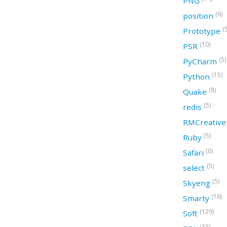
PNG
(6)
position
(
Prototype
(10)
PSR
(5)
PyCharm
(15)
Python
(8)
Quake
(5)
redis
RMCreativ
(5)
Ruby
(6)
Safari
(5)
select
(5)
Skyeng
(16)
Smarty
(129)
Soft
(33)