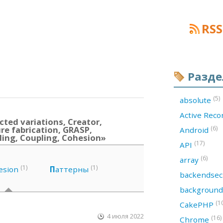
RSS
Разд
(5)
absolute
Active Rec
ted variations, Creator,
re fabrication, GRASP,
(6)
Android
ling, Coupling, Cohesion»
(17)
API
(6)
array
(1)
(1)
esion
П
аттерны
backendsec
backgroun
(1
CakePHP
4 июля 2022
(16)
Chrome