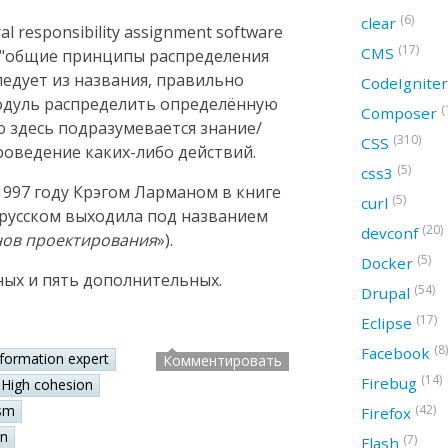
(6)
clear
 responsibility assignment software
(17)
CMS
ак "общие принципы распределения
следует из названия, правильно
CodeIgnite
модуль распределить определённую
(
Composer
ю здесь подразумевается знание/
(310)
CSS
оведение каких-либо действий.
(5)
css3
997 году Крэгом Ларманом в книге
(5)
curl
а русском выходила под названием
(20)
devconf
нов проектирования
»).
(5)
Docker
ных и пять дополнительных.
(54)
Drupal
(17)
Eclipse
(8)
Facebook
nformation expert
Комментировать
(14)
Firebug
High cohesion
(42)
sm
Firefox
on
(7)
Flash