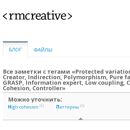
<rmcreative>
БЛОГ
ФАЙЛЫ
Все заметки с тегами «Protected variatio
Creator, Indirection, Polymorphism, Pure fa
GRASP, Information expert, Low coupling, C
Cohesion, Controller»
Можно уточнить:
(1)
(1)
H
igh cohesion
П
аттерны