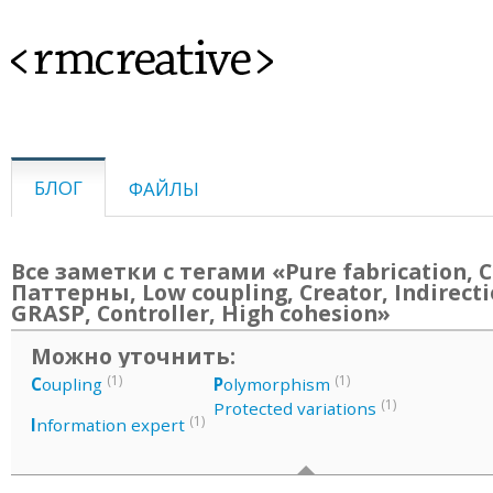
<rmcreative>
БЛОГ
ФАЙЛЫ
Все заметки с тегами «Pure fabrication, C
Паттерны, Low coupling, Creator, Indirecti
GRASP, Controller, High cohesion»
Можно уточнить:
(1)
(1)
C
oupling
P
olymorphism
(1)
Protected variations
(1)
I
nformation expert