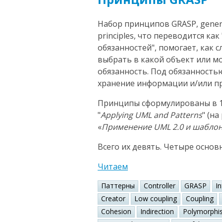
Набор принципов GRASP, general
principles, что переводится к
обязанностей", помогает, как 
выбрать в какой объект или 
обязанность. Под обязанность
хранение информации и/или пр
Принципы сформулированы в 1
"
Applying UML and Patterns
" (н
«
Применение UML 2.0 и шабло
Всего их девять. Четыре основ
Читаем
Паттерны
Controller
GRASP
I
Creator
Low coupling
Coupling
Cohesion
Indirection
Polymorphi