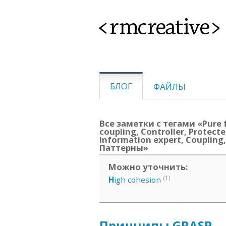
<rmcreative>
БЛОГ
ФАЙЛЫ
Все заметки с тегами «Pure f
coupling, Controller, Protecte
Information expert, Coupling,
Паттерны»
Можно уточнить:
(1)
H
igh cohesion
Принципы GRASP