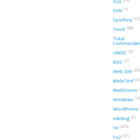
SQL
(7)
SVN
(13
Symfony
(98)
Tools
Total
Commande
(9)
UWDC
(7)
W3C
(25)
Web IDE
(5)
WebConf
WebStorm
(18
Windows
WordPress
(5)
xdebug
(325)
Yii
(57)
Yii2