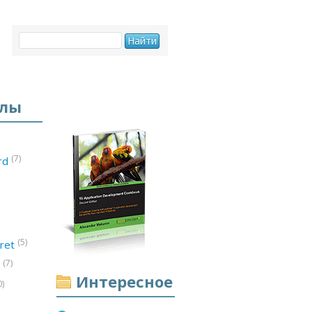
елы
(7)
ord
(5)
ret
(7)
d
Интересное
0)