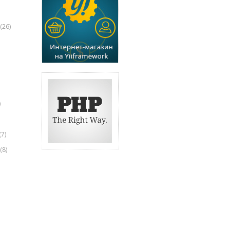
(26)
)
(7)
(8)