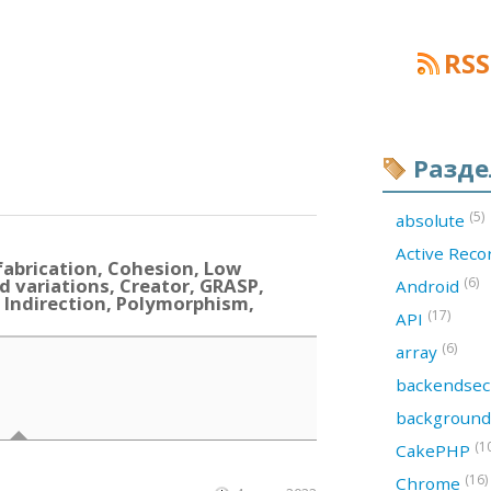
RSS
Разд
(5)
absolute
Active Rec
abrication, Cohesion, Low
d variations, Creator, GRASP,
(6)
Android
 Indirection, Polymorphism,
(17)
API
(6)
array
backendsec
backgroun
(1
CakePHP
(16)
Chrome