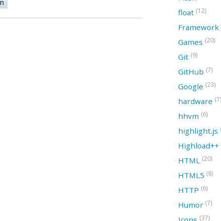
on
(12)
float
Framework
(20)
Games
(9)
Git
(7)
GitHub
(23)
Google
(7
hardware
(6)
hhvm
highlight.js
Highload++
(20)
HTML
(8)
HTML5
(6)
HTTP
(7)
Humor
(37)
Icons