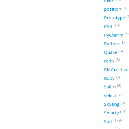
PNG
(6)
position
(
Prototype
(10)
PSR
(5)
PyCharm
(15)
Python
(8)
Quake
(5)
redis
RMCreativ
(5)
Ruby
(6)
Safari
(5)
select
(5)
Skyeng
(16)
Smarty
(129)
Soft
(33)