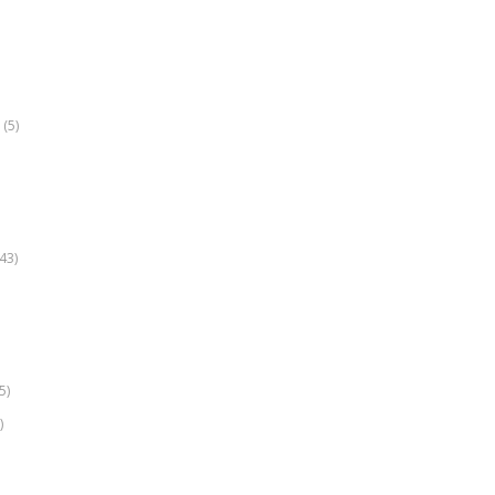
(5)
k
43)
5)
)