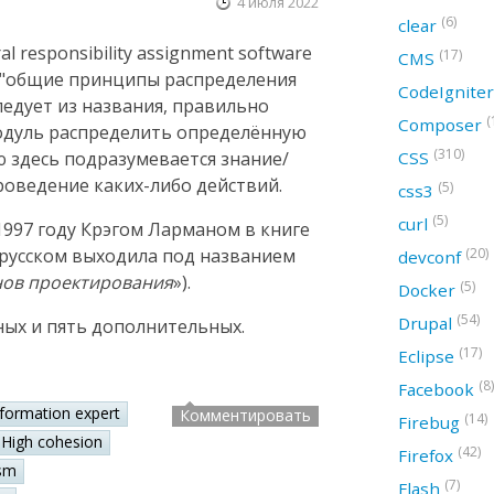
4 июля 2022
(6)
clear
 responsibility assignment software
(17)
CMS
ак "общие принципы распределения
CodeIgnite
следует из названия, правильно
(
Composer
модуль распределить определённую
(310)
CSS
ю здесь подразумевается знание/
оведение каких-либо действий.
(5)
css3
(5)
curl
997 году Крэгом Ларманом в книге
(20)
а русском выходила под названием
devconf
нов проектирования
»).
(5)
Docker
(54)
Drupal
ных и пять дополнительных.
(17)
Eclipse
(8)
Facebook
nformation expert
Комментировать
(14)
Firebug
High cohesion
(42)
Firefox
sm
(7)
Flash