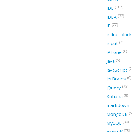
(107)
IDE
(32)
IDEA
(77)
IE
inline-bloc
(7)
input
(6)
iPhone
(5)
Java
(2
JavaScript
(6)
JetBrains
(75)
jQuery
(8)
Kohana
(
markdown
(5
MongoDB
(30)
MySQL
(75)
mystuff