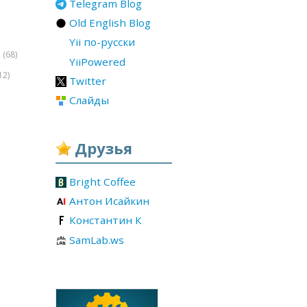
Telegram Blog
Old English Blog
Yii по-русски
(68)
r
YiiPowered
12)
Twitter
Слайды
Друзья
Bright Coffee
Антон Исайкин
Константин К
SamLab.ws