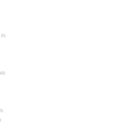
(5)
k
43)
5)
)