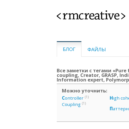
<rmcreative>
БЛОГ
ФАЙЛЫ
Все заметки с тегами «Pure f
coupling, Creator, GRASP, Indi
Information expert, Polymor
Можно уточнить:
(1)
C
ontroller
H
igh coh
(1)
Coupling
П
аттер