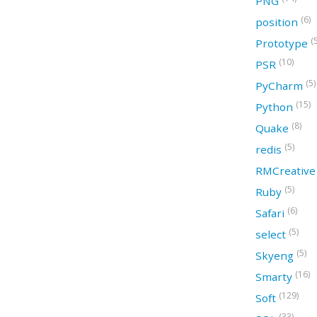
PNG
(6)
position
(
Prototype
(10)
PSR
(5)
PyCharm
(15)
Python
(8)
Quake
(5)
redis
RMCreativ
(5)
Ruby
(6)
Safari
(5)
select
(5)
Skyeng
(16)
Smarty
(129)
Soft
(33)