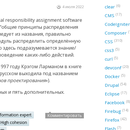
(6)
clear
4 июля 2022
(17)
CMS
 responsibility assignment software
CodeIgnite
ак "общие принципы распределения
(
Composer
следует из названия, правильно
модуль распределить определённую
(310)
CSS
ю здесь подразумевается знание/
(5)
css3
оведение каких-либо действий.
(5)
curl
997 году Крэгом Ларманом в книге
(20)
devconf
а русском выходила под названием
(5)
Docker
нов проектирования
»).
(54)
Drupal
ных и пять дополнительных.
(17)
Eclipse
(8)
Facebook
(14)
Firebug
nformation expert
Комментировать
(42)
Firefox
High cohesion
(7)
Flash
sm