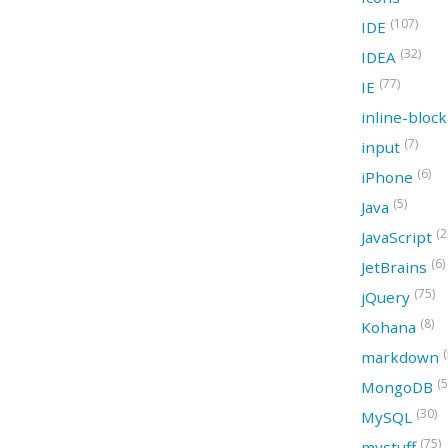
(107)
IDE
(32)
IDEA
(77)
IE
inline-bloc
(7)
input
(6)
iPhone
(5)
Java
(2
JavaScript
(6)
JetBrains
(75)
jQuery
(8)
Kohana
(
markdown
(5
MongoDB
(30)
MySQL
(75)
mystuff