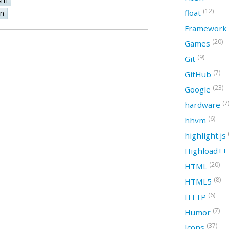
(12)
float
on
Framework
(20)
Games
(9)
Git
(7)
GitHub
(23)
Google
(7
hardware
(6)
hhvm
highlight.js
Highload++
(20)
HTML
(8)
HTML5
(6)
HTTP
(7)
Humor
(37)
Icons