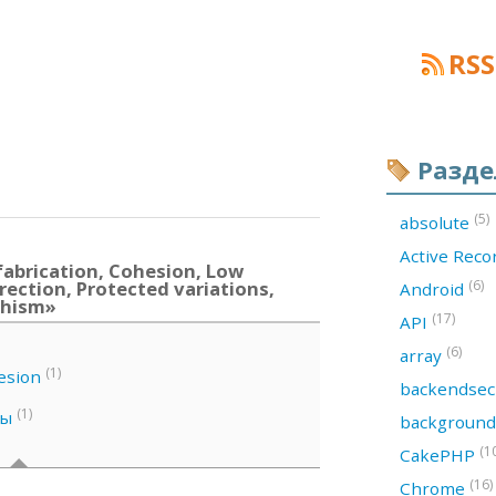
RSS
Разд
(5)
absolute
Active Rec
abrication, Cohesion, Low
rection, Protected variations,
(6)
Android
phism»
(17)
API
(6)
array
(1)
esion
backendsec
(1)
ны
backgroun
(1
CakePHP
(16)
Chrome