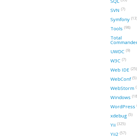
SQL
(7)
SVN
(13
Symfony
(98)
Tools
Total
Commande
(9)
UWDC
(7)
W3C
(25)
Web IDE
(5)
WebConf
WebStorm
(18
Windows
WordPress
(5)
xdebug
(325)
Yii
(57)
Yii2