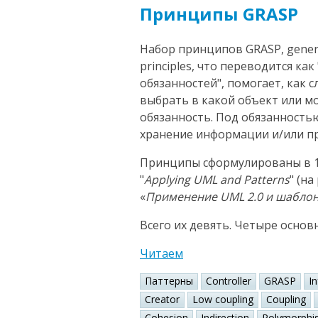
Принципы GRASP
Набор принципов GRASP, general
principles, что переводится к
обязанностей", помогает, как 
выбрать в какой объект или 
обязанность. Под обязанность
хранение информации и/или пр
Принципы сформулированы в 1
"
Applying UML and Patterns
" (н
«
Применение UML 2.0 и шабло
Всего их девять. Четыре основ
Читаем
Паттерны
Controller
GRASP
I
Creator
Low coupling
Coupling
Cohesion
Indirection
Polymorphi