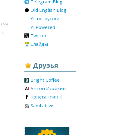
Telegram Blog
Old English Blog
Yii по-русски
(68)
r
YiiPowered
12)
Twitter
Слайды
Друзья
Bright Coffee
Антон Исайкин
Константин К
SamLab.ws