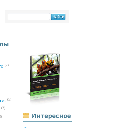
елы
(7)
ord
(5)
ret
(7)
d
Интересное
0)