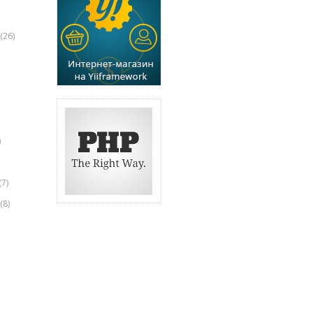
(26)
)
(7)
(8)