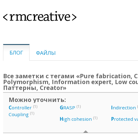
<rmcreative>
БЛОГ
ФАЙЛЫ
Все заметки с тегами «Pure fabrication, C
Polymorphism, Information expert, Low cou
Паттерны, Creator»
Можно уточнить:
(1)
(1)
C
ontroller
G
RASP
I
ndirection
(1)
Coupling
(1)
H
igh cohesion
P
rotected v