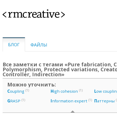
<rmcreative>
БЛОГ
ФАЙЛЫ
Все заметки с тегами «Pure fabrication, C
Polymorphism, Protected variations, Creato
Controller, Indirection»
Можно уточнить:
(1)
(1)
C
oupling
H
igh cohesion
L
ow couplin
(1)
(1)
(
G
RASP
I
nformation expert
П
аттерны