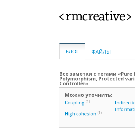
<rmcreative>
БЛОГ
ФАЙЛЫ
Все заметки с тегами «Pure f
Polymorphism, Protected vari
Controller»
Можно уточнить:
(1)
C
oupling
I
ndirecti
Informat
(1)
H
igh cohesion