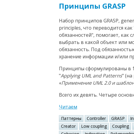
Принципы GRASP
Набор принципов GRASP, general
principles, что переводится к
обязанностей", помогает, как 
выбрать в какой объект или 
обязанность. Под обязанность
хранение информации и/или пр
Принципы сформулированы в 1
"
Applying UML and Patterns
" (н
«
Применение UML 2.0 и шабло
Всего их девять. Четыре основ
Читаем
Паттерны
Controller
GRASP
I
Creator
Low coupling
Coupling
Cohesion
Indirection
Polymorphi