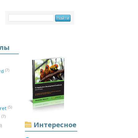
елы
(7)
ord
(5)
ret
(7)
d
Интересное
0)