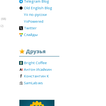
Telegram Blog
Old English Blog
Yii по-русски
(68)
r
YiiPowered
12)
Twitter
Слайды
Друзья
Bright Coffee
Антон Исайкин
Константин К
SamLab.ws