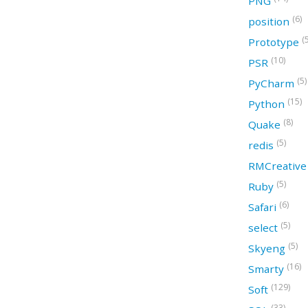
PNG
(6)
position
(
Prototype
(10)
PSR
(5)
PyCharm
(15)
Python
(8)
Quake
(5)
redis
RMCreativ
(5)
Ruby
(6)
Safari
(5)
select
(5)
Skyeng
(16)
Smarty
(129)
Soft
(33)