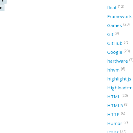
(12)
float
on
Framework
(20)
Games
(9)
Git
(7)
GitHub
(23)
Google
(7
hardware
(6)
hhvm
highlight.js
Highload++
(20)
HTML
(8)
HTML5
(6)
HTTP
(7)
Humor
(37)
Icons