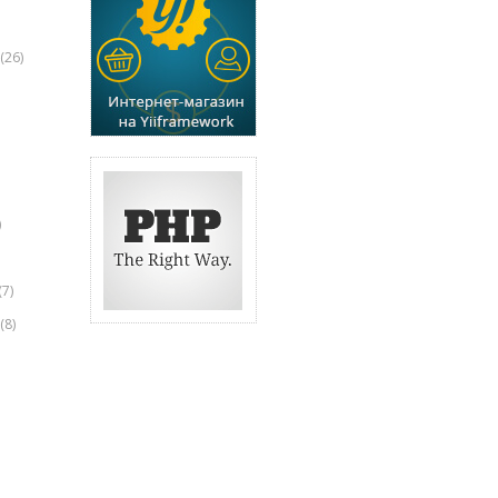
(26)
)
(7)
(8)