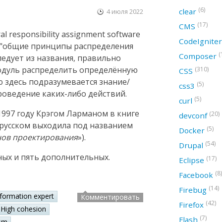
(6)
clear
4 июля 2022
(17)
CMS
 responsibility assignment software
CodeIgnite
ак "общие принципы распределения
(
Composer
следует из названия, правильно
модуль распределить определённую
(310)
CSS
ю здесь подразумевается знание/
(5)
css3
оведение каких-либо действий.
(5)
curl
997 году Крэгом Ларманом в книге
(20)
devconf
а русском выходила под названием
(5)
Docker
нов проектирования
»).
(54)
Drupal
ных и пять дополнительных.
(17)
Eclipse
(8)
Facebook
(14)
Firebug
nformation expert
Комментировать
(42)
Firefox
High cohesion
(7)
Flash
sm