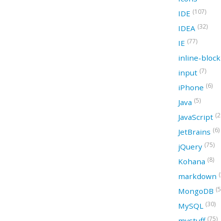
(107)
IDE
(32)
IDEA
(77)
IE
inline-bloc
(7)
input
(6)
iPhone
(5)
Java
(2
JavaScript
(6)
JetBrains
(75)
jQuery
(8)
Kohana
(
markdown
(5
MongoDB
(30)
MySQL
(75)
mystuff