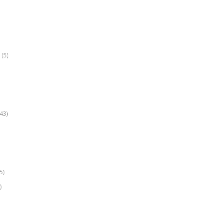
(5)
k
43)
5)
)