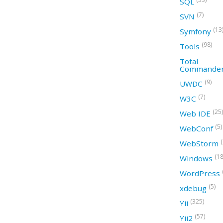
SQL
(7)
SVN
(13
Symfony
(98)
Tools
Total
Commande
(9)
UWDC
(7)
W3C
(25)
Web IDE
(5)
WebConf
WebStorm
(18
Windows
WordPress
(5)
xdebug
(325)
Yii
(57)
Yii2