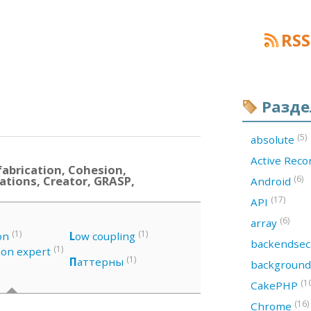
RSS
Разд
(5)
absolute
Active Rec
abrication, Cohesion,
ations, Creator, GRASP,
(6)
Android
(17)
API
(6)
array
(1)
(1)
on
L
ow coupling
backendsec
(1)
ion expert
(1)
П
аттерны
backgroun
(1
CakePHP
(16)
Chrome