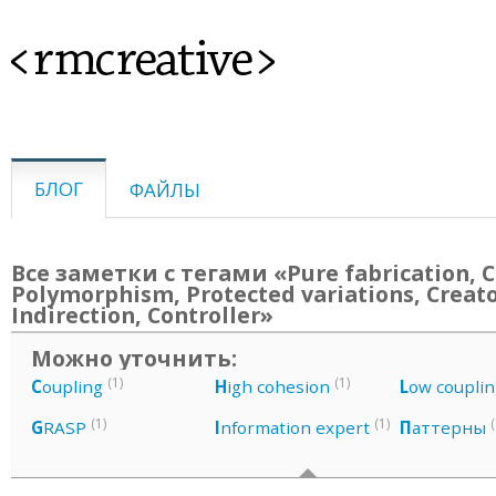
<rmcreative>
БЛОГ
ФАЙЛЫ
Все заметки с тегами «Pure fabrication, C
Polymorphism, Protected variations, Creato
Indirection, Controller»
Можно уточнить:
(1)
(1)
C
oupling
H
igh cohesion
L
ow couplin
(1)
(1)
(
G
RASP
I
nformation expert
П
аттерны