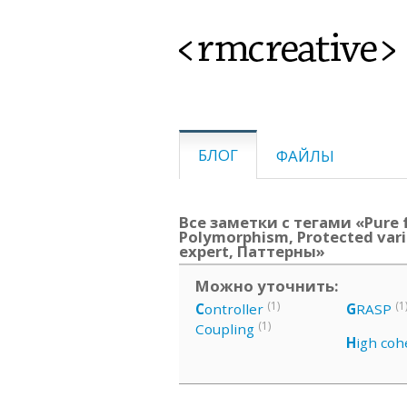
<rmcreative>
БЛОГ
ФАЙЛЫ
Все заметки с тегами «Pure f
Polymorphism, Protected vari
expert, Паттерны»
Можно уточнить:
(1)
(1
C
ontroller
G
RASP
(1)
Coupling
H
igh coh