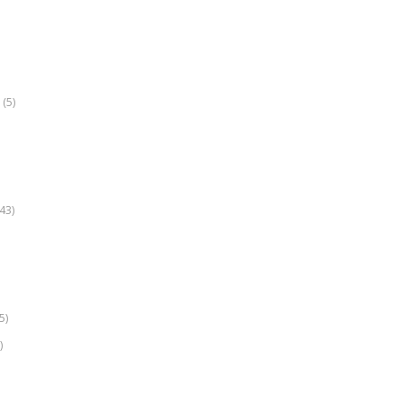
(5)
k
43)
5)
)