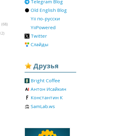
Telegram Blog
Old English Blog
Yii по-русски
(68)
r
YiiPowered
12)
Twitter
Слайды
Друзья
Bright Coffee
Антон Исайкин
Константин К
SamLab.ws