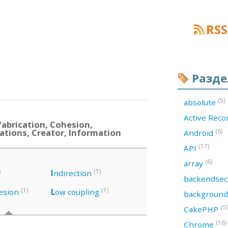
RSS
Разд
(5)
absolute
Active Rec
abrication, Cohesion,
ations, Creator, Information
(6)
Android
(17)
API
(6)
array
)
(1)
I
ndirection
backendsec
(1)
(1)
esion
L
ow coupling
backgroun
(1
CakePHP
(16)
Chrome