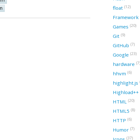
(12)
float
on
Framework
(20)
Games
(9)
Git
(7)
GitHub
(23)
Google
(7
hardware
(6)
hhvm
highlight.js
Highload++
(20)
HTML
(8)
HTML5
(6)
HTTP
(7)
Humor
(37)
Icons