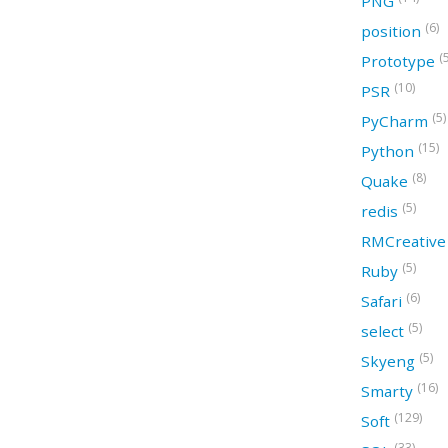
PNG
(6)
position
(
Prototype
(10)
PSR
(5)
PyCharm
(15)
Python
(8)
Quake
(5)
redis
RMCreativ
(5)
Ruby
(6)
Safari
(5)
select
(5)
Skyeng
(16)
Smarty
(129)
Soft
(33)