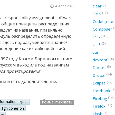
(6)
clear
4 июля 2022
(17)
CMS
 responsibility assignment software
CodeIgnite
ак "общие принципы распределения
(
Composer
следует из названия, правильно
модуль распределить определённую
(310)
CSS
ю здесь подразумевается знание/
(5)
css3
оведение каких-либо действий.
(5)
curl
997 году Крэгом Ларманом в книге
(20)
devconf
а русском выходила под названием
(5)
Docker
нов проектирования
»).
(54)
Drupal
ных и пять дополнительных.
(17)
Eclipse
(8)
Facebook
(14)
Firebug
nformation expert
Комментировать
(42)
Firefox
High cohesion
(7)
Flash
sm