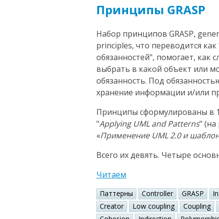
Принципы GRASP
Набор принципов GRASP, general
principles, что переводится к
обязанностей", помогает, как 
выбрать в какой объект или 
обязанность. Под обязанность
хранение информации и/или пр
Принципы сформулированы в 1
"
Applying UML and Patterns
" (н
«
Применение UML 2.0 и шабло
Всего их девять. Четыре основ
Читаем
Паттерны
Controller
GRASP
I
Creator
Low coupling
Coupling
Cohesion
Indirection
Polymorphi