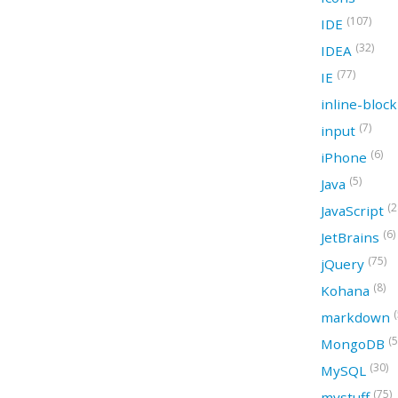
(107)
IDE
(32)
IDEA
(77)
IE
inline-bloc
(7)
input
(6)
iPhone
(5)
Java
(2
JavaScript
(6)
JetBrains
(75)
jQuery
(8)
Kohana
(
markdown
(5
MongoDB
(30)
MySQL
(75)
mystuff