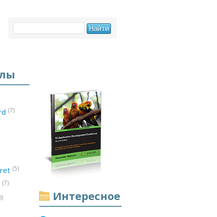
елы
(7)
ord
(5)
ret
(7)
d
Интересное
0)