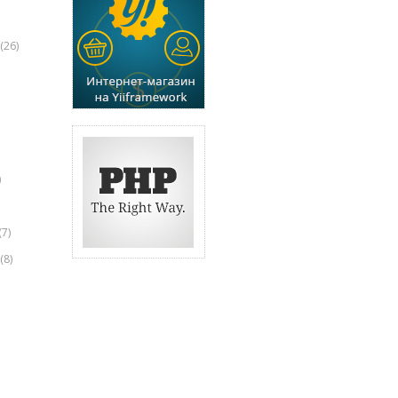
(26)
)
(7)
(8)