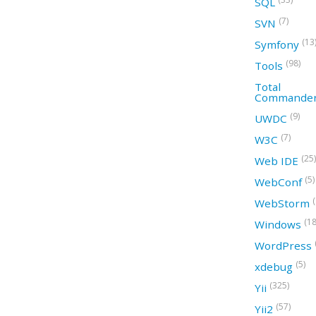
SQL
(7)
SVN
(13
Symfony
(98)
Tools
Total
Commande
(9)
UWDC
(7)
W3C
(25)
Web IDE
(5)
WebConf
WebStorm
(18
Windows
WordPress
(5)
xdebug
(325)
Yii
(57)
Yii2