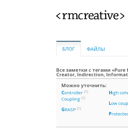
<rmcreative>
БЛОГ
ФАЙЛЫ
Все заметки с тегами «Pure f
Creator, Indirection, Informa
Можно уточнить:
(1)
C
ontroller
H
igh coh
(1)
Coupling
L
ow coup
(1)
G
RASP
P
rotecte