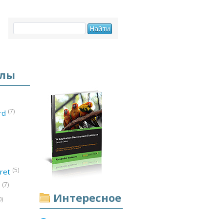
елы
(7)
ord
(5)
ret
(7)
d
Интересное
0)