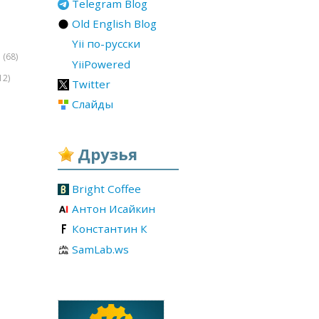
Telegram Blog
Old English Blog
Yii по-русски
(68)
r
YiiPowered
12)
Twitter
Слайды
Друзья
Bright Coffee
Антон Исайкин
Константин К
SamLab.ws