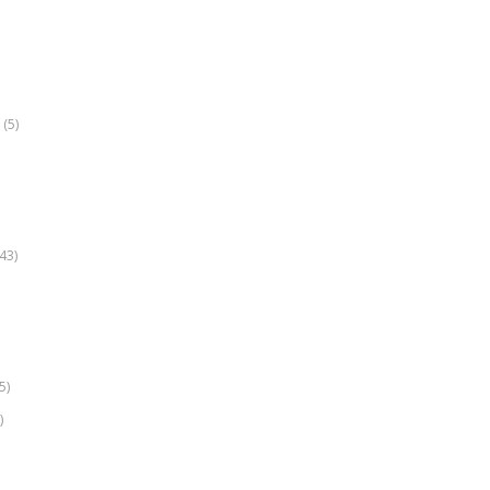
(5)
k
43)
5)
)