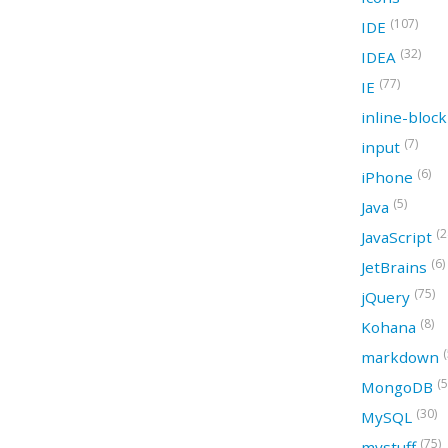
(107)
IDE
(32)
IDEA
(77)
IE
inline-bloc
(7)
input
(6)
iPhone
(5)
Java
(2
JavaScript
(6)
JetBrains
(75)
jQuery
(8)
Kohana
(
markdown
(5
MongoDB
(30)
MySQL
(75)
mystuff