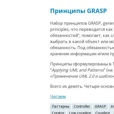
Принципы GRASP
Набор принципов GRASP, general
principles, что переводится к
обязанностей", помогает, как 
выбрать в какой объект или 
обязанность. Под обязанность
хранение информации и/или пр
Принципы сформулированы в 1
"
Applying UML and Patterns
" (н
«
Применение UML 2.0 и шабло
Всего их девять. Четыре основ
Читаем
Паттерны
Controller
GRASP
I
Creator
Low coupling
Coupling