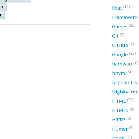
sm
(12)
float
on
Framework
(20)
Games
(9)
Git
(7)
GitHub
(23)
Google
(7
hardware
(6)
hhvm
highlight.js
Highload++
(20)
HTML
(8)
HTML5
(6)
HTTP
(7)
Humor
(37)
Icons