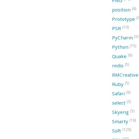
PNG
(6)
position
(
Prototype
(10)
PSR
(5)
PyCharm
(15)
Python
(8)
Quake
(5)
redis
RMCreativ
(5)
Ruby
(6)
Safari
(5)
select
(5)
Skyeng
(16)
Smarty
(129)
Soft
(33)