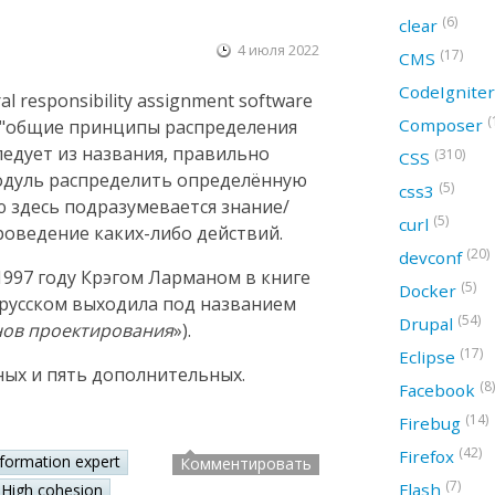
(6)
clear
4 июля 2022
(17)
CMS
CodeIgnite
 responsibility assignment software
(
Composer
ак "общие принципы распределения
следует из названия, правильно
(310)
CSS
модуль распределить определённую
(5)
css3
ю здесь подразумевается знание/
(5)
curl
оведение каких-либо действий.
(20)
devconf
997 году Крэгом Ларманом в книге
(5)
Docker
а русском выходила под названием
(54)
Drupal
нов проектирования
»).
(17)
Eclipse
ных и пять дополнительных.
(8)
Facebook
(14)
Firebug
(42)
Firefox
nformation expert
Комментировать
(7)
Flash
High cohesion