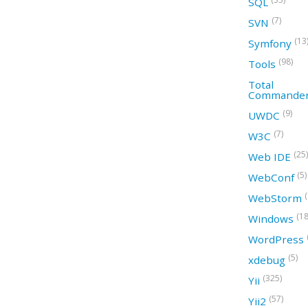
SQL
(7)
SVN
(13
Symfony
(98)
Tools
Total
Commande
(9)
UWDC
(7)
W3C
(25)
Web IDE
(5)
WebConf
WebStorm
(18
Windows
WordPress
(5)
xdebug
(325)
Yii
(57)
Yii2