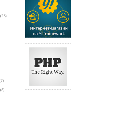
(26)
)
(7)
(8)