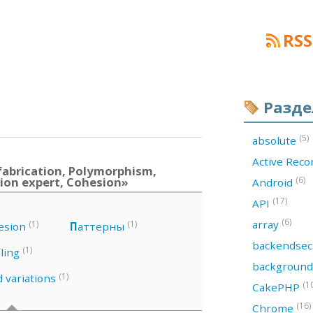
RSS
Разд
(5)
absolute
Active Rec
abrication, Polymorphism,
tion expert, Cohesion»
(6)
Android
(17)
API
(6)
array
(1)
(1)
esion
П
аттерны
backendsec
(1)
ling
backgroun
(1)
d variations
(1
CakePHP
(16)
Chrome