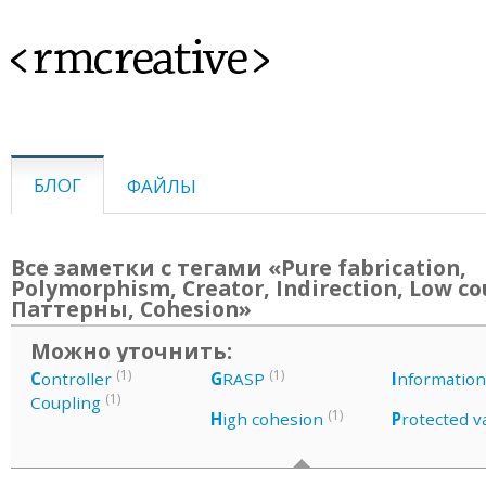
<rmcreative>
БЛОГ
ФАЙЛЫ
Все заметки с тегами «Pure fabrication,
Polymorphism, Creator, Indirection, Low co
Паттерны, Cohesion»
Можно уточнить:
(1)
(1)
C
ontroller
G
RASP
I
nformation
(1)
Coupling
(1)
H
igh cohesion
P
rotected v