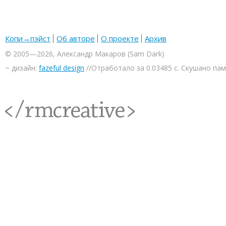
Копи→пэйст
Об авторе
О проекте
Архив
© 2005—2026, Александр Макаров (Sam Dark)
~ дизайн:
fazeful design
//Отработало за 0.03485 с. Скушано па
<rmcreative/>