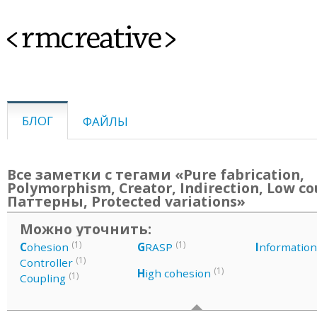
<rmcreative>
БЛОГ
ФАЙЛЫ
Все заметки с тегами «Pure fabrication,
Polymorphism, Creator, Indirection, Low co
Паттерны, Protected variations»
Можно уточнить:
(1)
(1)
C
ohesion
G
RASP
I
nformation
(1)
Controller
(1)
H
igh cohesion
(1)
Coupling