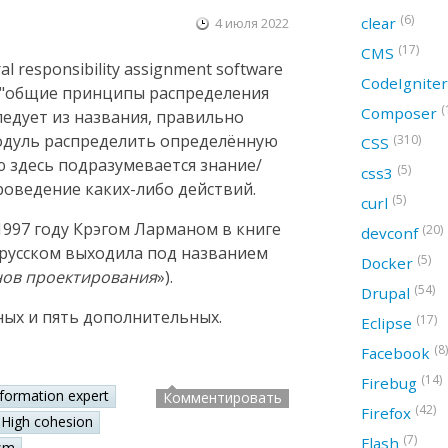
(6)
clear
4 июля 2022
(17)
CMS
 responsibility assignment software
CodeIgnite
ак "общие принципы распределения
(
Composer
следует из названия, правильно
модуль распределить определённую
(310)
CSS
ю здесь подразумевается знание/
(5)
css3
оведение каких-либо действий.
(5)
curl
997 году Крэгом Ларманом в книге
(20)
devconf
а русском выходила под названием
(5)
Docker
нов проектирования
»).
(54)
Drupal
ных и пять дополнительных.
(17)
Eclipse
(8)
Facebook
(14)
Firebug
nformation expert
Комментировать
(42)
Firefox
High cohesion
(7)
Flash
sm