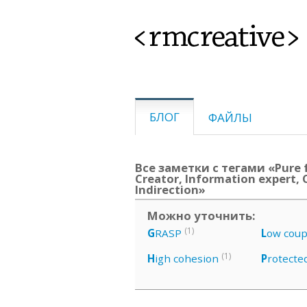
<rmcreative>
БЛОГ
ФАЙЛЫ
Все заметки с тегами «Pure f
Creator, Information expert, 
Indirection»
Можно уточнить:
(1)
G
RASP
L
ow coup
(1)
H
igh cohesion
P
rotecte