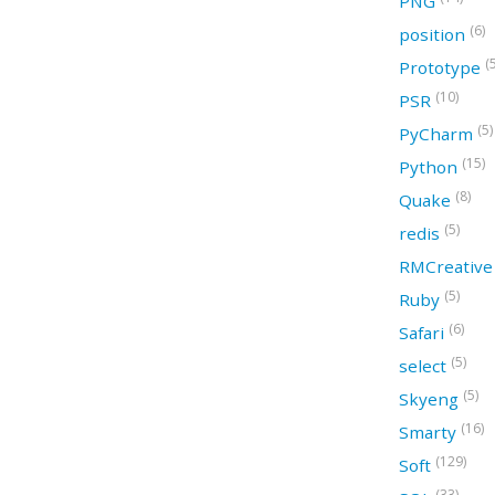
PNG
(6)
position
(
Prototype
(10)
PSR
(5)
PyCharm
(15)
Python
(8)
Quake
(5)
redis
RMCreativ
(5)
Ruby
(6)
Safari
(5)
select
(5)
Skyeng
(16)
Smarty
(129)
Soft
(33)