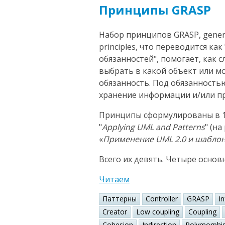
Принципы GRASP
Набор принципов GRASP, general
principles, что переводится к
обязанностей", помогает, как 
выбрать в какой объект или 
обязанность. Под обязанность
хранение информации и/или пр
Принципы сформулированы в 1
"
Applying UML and Patterns
" (н
«
Применение UML 2.0 и шабло
Всего их девять. Четыре основ
Читаем
Паттерны
Controller
GRASP
I
Creator
Low coupling
Coupling
Cohesion
Indirection
Polymorphi