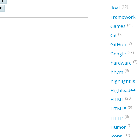
(12)
float
on
Framework
(20)
Games
(9)
Git
(7)
GitHub
(23)
Google
(7
hardware
(6)
hhvm
highlight.js
Highload++
(20)
HTML
(8)
HTML5
(6)
HTTP
(7)
Humor
(37)
Icons