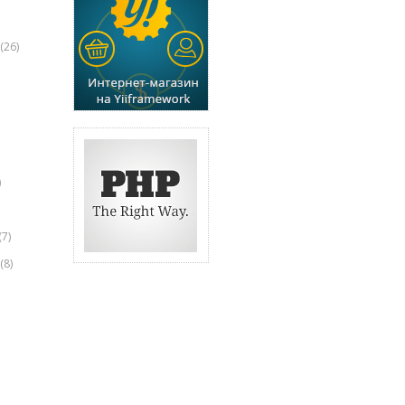
(26)
)
(7)
(8)