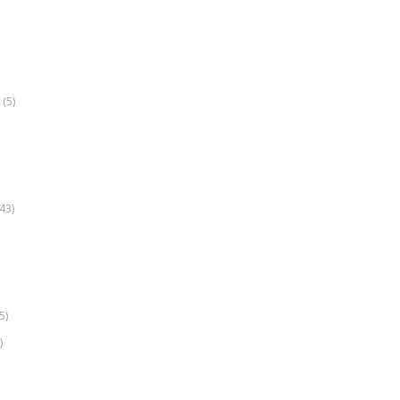
(5)
k
43)
5)
)