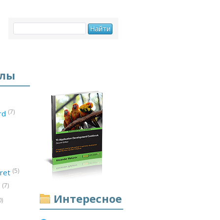
елы
(7)
ord
(5)
ret
(7)
d
Интересное
0)