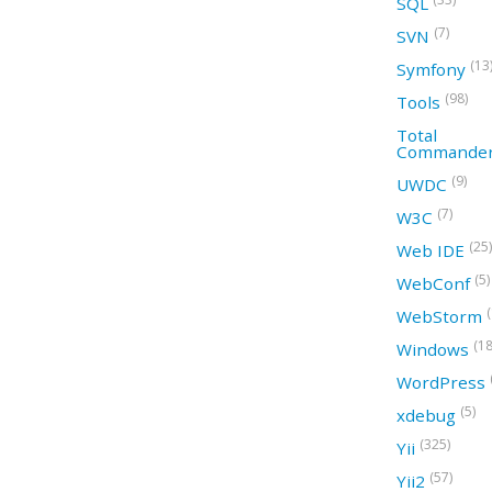
SQL
(7)
SVN
(13
Symfony
(98)
Tools
Total
Commande
(9)
UWDC
(7)
W3C
(25)
Web IDE
(5)
WebConf
WebStorm
(18
Windows
WordPress
(5)
xdebug
(325)
Yii
(57)
Yii2