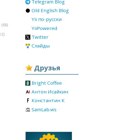
Telegram Blog
Old English Blog
Yii по-русски
(68)
r
YiiPowered
12)
Twitter
Слайды
Друзья
Bright Coffee
Антон Исайкин
Константин К
SamLab.ws