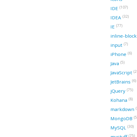
(107)
IDE
(32)
IDEA
(77)
IE
inline-bloc
(7)
input
(6)
iPhone
(5)
Java
(2
JavaScript
(6)
JetBrains
(75)
jQuery
(8)
Kohana
(
markdown
(5
MongoDB
(30)
MySQL
(75)
mystuff