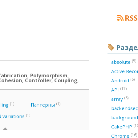
RSS
Разд
(5)
absolute
Active Rec
abrication, Polymorphism,
Cohesion, Controller, Coupling,
(6)
Android
(17)
API
(6)
array
(1)
(1)
ling
П
аттерны
backendsec
(1)
d variations
backgroun
(1
CakePHP
(16)
Chrome