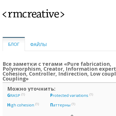
<rmcreative>
БЛОГ
ФАЙЛЫ
Все заметки с тегами «Pure fabrication,
Polymorphism, Creator, Information expert
Cohesion, Controller, Indirection, Low coupl
Coupling»
Можно уточнить:
(1)
(1)
G
RASP
P
rotected variations
(1)
(1)
H
igh cohesion
П
аттерны