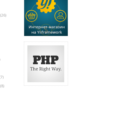
(26)
)
(7)
(8)