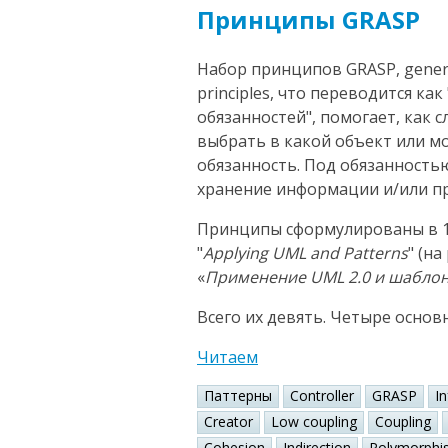
Принципы GRASP
Набор принципов GRASP, general
principles, что переводится к
обязанностей", помогает, как 
выбрать в какой объект или 
обязанность. Под обязанность
хранение информации и/или пр
Принципы сформулированы в 1
"
Applying UML and Patterns
" (н
«
Применение UML 2.0 и шабло
Всего их девять. Четыре основ
Читаем
Паттерны
Controller
GRASP
I
Creator
Low coupling
Coupling
Cohesion
Indirection
Polymorphi