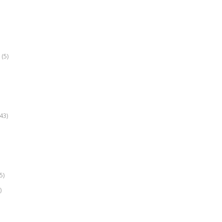
(5)
k
43)
5)
)