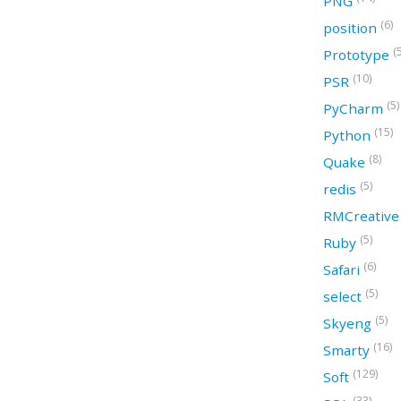
PNG
(6)
position
(
Prototype
(10)
PSR
(5)
PyCharm
(15)
Python
(8)
Quake
(5)
redis
RMCreativ
(5)
Ruby
(6)
Safari
(5)
select
(5)
Skyeng
(16)
Smarty
(129)
Soft
(33)