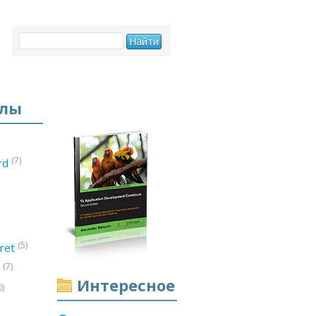
елы
(7)
ord
(5)
ret
(7)
d
Интересное
0)