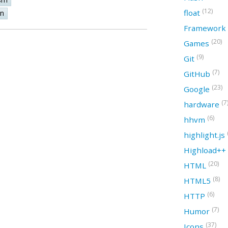
(12)
float
on
Framework
(20)
Games
(9)
Git
(7)
GitHub
(23)
Google
(7
hardware
(6)
hhvm
highlight.js
Highload++
(20)
HTML
(8)
HTML5
(6)
HTTP
(7)
Humor
(37)
Icons