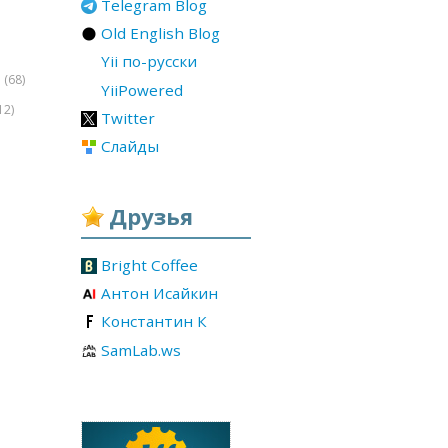
Telegram Blog
Old English Blog
Yii по-русски
(68)
r
YiiPowered
12)
Twitter
Слайды
Друзья
Bright Coffee
Антон Исайкин
Константин К
SamLab.ws