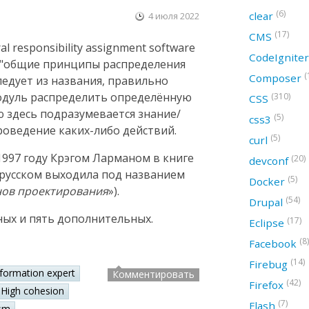
(6)
clear
4 июля 2022
(17)
CMS
 responsibility assignment software
CodeIgnite
ак "общие принципы распределения
(
Composer
следует из названия, правильно
модуль распределить определённую
(310)
CSS
ю здесь подразумевается знание/
(5)
css3
оведение каких-либо действий.
(5)
curl
997 году Крэгом Ларманом в книге
(20)
devconf
а русском выходила под названием
(5)
Docker
нов проектирования
»).
(54)
Drupal
ных и пять дополнительных.
(17)
Eclipse
(8)
Facebook
(14)
Firebug
nformation expert
Комментировать
(42)
Firefox
High cohesion
(7)
Flash
sm