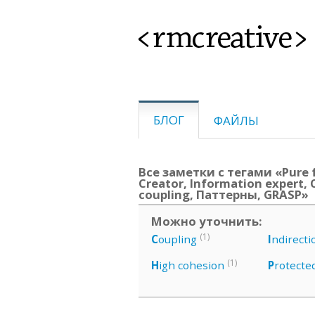
<rmcreative>
БЛОГ
ФАЙЛЫ
Все заметки с тегами «Pure f
Creator, Information expert, 
coupling, Паттерны, GRASP»
Можно уточнить:
(1)
C
oupling
I
ndirecti
(1)
H
igh cohesion
P
rotecte