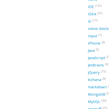
(107)
IDE
(32)
IDEA
(77)
IE
inline-bloc
(7)
input
(6)
iPhone
(5)
Java
(2
JavaScript
(6)
JetBrains
(75)
jQuery
(8)
Kohana
(
markdown
(5
MongoDB
(30)
MySQL
(75)
mystuff