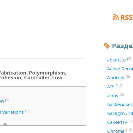
RSS
Разд
(5)
absolute
Active Rec
abrication, Polymorphism,
Cohesion, Controller, Low
(6)
Android
(17)
API
(6)
array
(1)
on
backendsec
(1)
d variations
backgroun
(1
CakePHP
(16)
Chrome