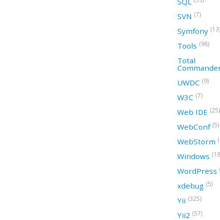
SQL
(7)
SVN
(13
Symfony
(98)
Tools
Total
Commande
(9)
UWDC
(7)
W3C
(25)
Web IDE
(5)
WebConf
WebStorm
(18
Windows
WordPress
(5)
xdebug
(325)
Yii
(57)
Yii2