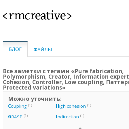
<rmcreative>
БЛОГ
ФАЙЛЫ
Все заметки с тегами «Pure fabrication,
Polymorphism, Creator, Information expert
Cohesion, Controller, Low coupling, Патте
Protected variations»
Можно уточнить:
(1)
(1)
C
oupling
H
igh cohesion
(1)
(1)
G
RASP
I
ndirection