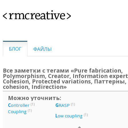
<rmcreative>
БЛОГ
ФАЙЛЫ
Все заметки с тегами «Pure fabrication,
Polymorphism, Creator, Information expert
Cohesion, Protected variations, Паттерны,
cohesion, Indirection»
Можно уточнить:
(1)
(1)
C
ontroller
G
RASP
(1)
Coupling
(1)
L
ow coupling