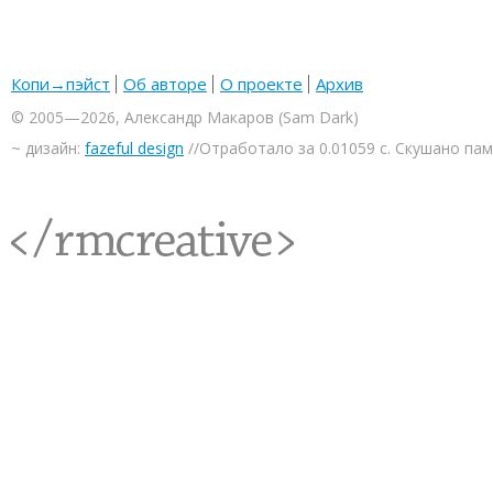
Копи→пэйст
Об авторе
О проекте
Архив
© 2005—2026, Александр Макаров (Sam Dark)
~ дизайн:
fazeful design
//Отработало за 0.01059 с. Скушано па
<rmcreative/>