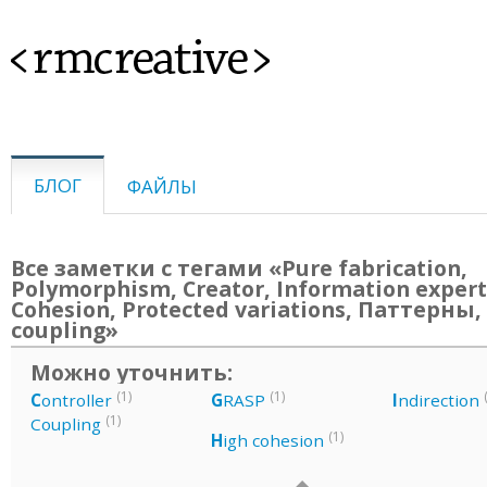
<rmcreative>
БЛОГ
ФАЙЛЫ
Все заметки с тегами «Pure fabrication,
Polymorphism, Creator, Information expert
Cohesion, Protected variations, Паттерны,
coupling»
Можно уточнить:
(1)
(1)
C
ontroller
G
RASP
I
ndirection
(1)
Coupling
(1)
H
igh cohesion