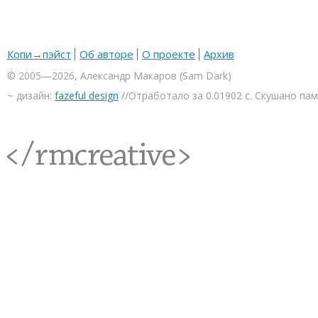
Копи→пэйст
Об авторе
О проекте
Архив
© 2005—2026, Александр Макаров (Sam Dark)
~ дизайн:
fazeful design
//Отработало за 0.01902 с. Скушано па
<rmcreative/>