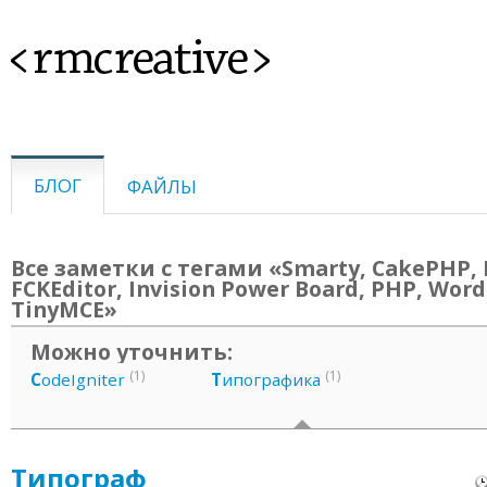
<rmcreative>
БЛОГ
ФАЙЛЫ
Все заметки с тегами «Smarty, CakePHP, 
FCKEditor, Invision Power Board, PHP, Word
TinyMCE»
Можно уточнить:
(1)
(1)
C
odeIgniter
Т
ипографика
Типограф