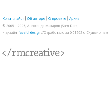
Копи→пэйст
Об авторе
О проекте
Архив
© 2005—2026, Александр Макаров (Sam Dark)
~ дизайн:
fazeful design
//Отработало за 0.01202 с. Скушано па
<rmcreative/>