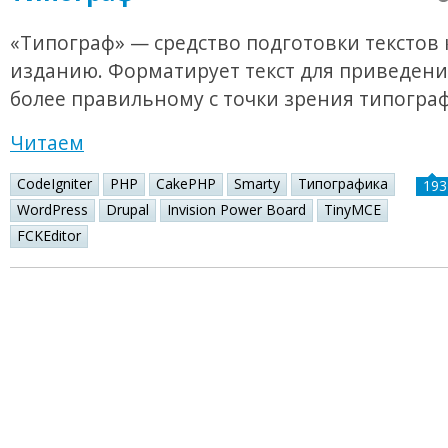
«Типограф» — средство подготовки текстов 
изданию. Форматирует текст для приведения
более правильному с точки зрения типогра
Читаем
CodeIgniter
PHP
CakePHP
Smarty
Типографика
193
WordPress
Drupal
Invision Power Board
TinyMCE
FCKEditor