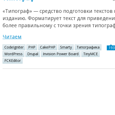
«Типограф» — средство подготовки текстов 
изданию. Форматирует текст для приведения
более правильному с точки зрения типогра
Читаем
CodeIgniter
PHP
CakePHP
Smarty
Типографика
193
WordPress
Drupal
Invision Power Board
TinyMCE
FCKEditor