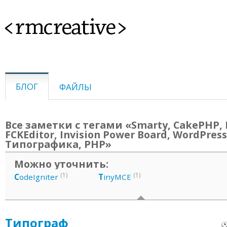
<rmcreative>
БЛОГ
ФАЙЛЫ
Все заметки с тегами «Smarty, CakePHP, 
FCKEditor, Invision Power Board, WordPress
Типографика, PHP»
Можно уточнить:
(1)
(1)
C
odeIgniter
T
inyMCE
Типограф