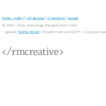
Копи→пэйст
Об авторе
О проекте
Архив
© 2005—2026, Александр Макаров (Sam Dark)
~ дизайн:
fazeful design
//Отработало за 0.02071 с. Скушано па
<rmcreative/>