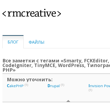
<rmcreative>
БЛОГ
ФАЙЛЫ
Все заметки с тегами «Smarty, FCKEditor,
CodeIgniter, TinyMCE, WordPress, Типогр
PHP»
Можно уточнить:
(1)
(1)
C
akePHP
D
rupal
I
nvision Po
(1)