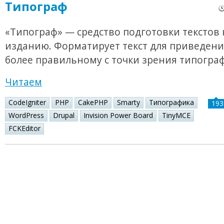
Типограф
«Типограф» — средство подготовки текстов 
изданию. Форматирует текст для приведения
более правильному с точки зрения типогра
Читаем
CodeIgniter
PHP
CakePHP
Smarty
Типографика
193
WordPress
Drupal
Invision Power Board
TinyMCE
FCKEditor