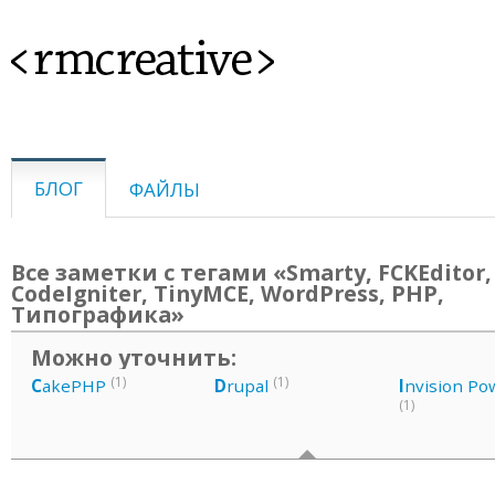
<rmcreative>
БЛОГ
ФАЙЛЫ
Все заметки с тегами «Smarty, FCKEditor,
CodeIgniter, TinyMCE, WordPress, PHP,
Типографика»
Можно уточнить:
(1)
(1)
C
akePHP
D
rupal
I
nvision Po
(1)