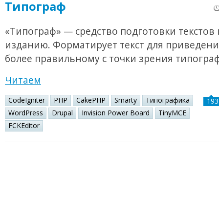
Типограф
«Типограф» — средство подготовки текстов 
изданию. Форматирует текст для приведения
более правильному с точки зрения типогра
Читаем
CodeIgniter
PHP
CakePHP
Smarty
Типографика
193
WordPress
Drupal
Invision Power Board
TinyMCE
FCKEditor