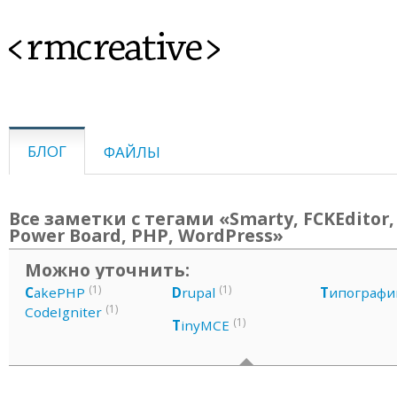
<rmcreative>
БЛОГ
ФАЙЛЫ
Все заметки с тегами «Smarty, FCKEditor, 
Power Board, PHP, WordPress»
Можно уточнить:
(1)
(1)
C
akePHP
D
rupal
Т
ипографи
(1)
CodeIgniter
(1)
T
inyMCE