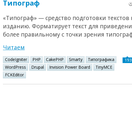
Типограф
«Типограф» — средство подготовки текстов 
изданию. Форматирует текст для приведения
более правильному с точки зрения типогра
Читаем
CodeIgniter
PHP
CakePHP
Smarty
Типографика
193
WordPress
Drupal
Invision Power Board
TinyMCE
FCKEditor