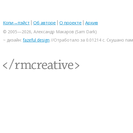
Копи→пэйст
Об авторе
О проекте
Архив
© 2005—2026, Александр Макаров (Sam Dark)
~ дизайн:
fazeful design
//Отработало за 0.01214 с. Скушано па
<rmcreative/>