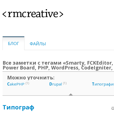
<rmcreative>
БЛОГ
ФАЙЛЫ
Все заметки с тегами «Smarty, FCKEditor, 
Power Board, PHP, WordPress, CodeIgniter
Можно уточнить:
(1)
(1)
C
akePHP
D
rupal
Т
ипографи
Типограф