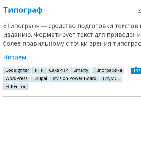
Типограф
«Типограф» — средство подготовки текстов 
изданию. Форматирует текст для приведения
более правильному с точки зрения типогра
Читаем
CodeIgniter
PHP
CakePHP
Smarty
Типографика
193
WordPress
Drupal
Invision Power Board
TinyMCE
FCKEditor