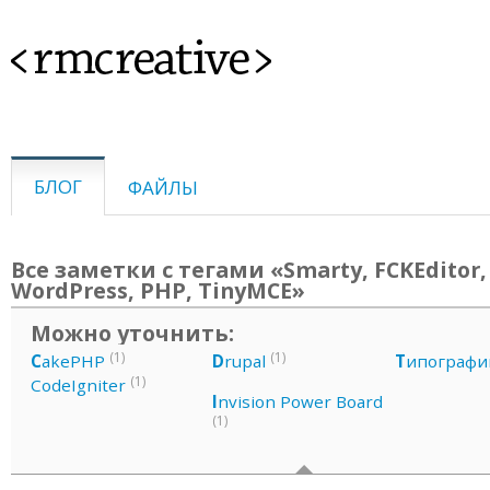
<rmcreative>
БЛОГ
ФАЙЛЫ
Все заметки с тегами «Smarty, FCKEditor,
WordPress, PHP, TinyMCE»
Можно уточнить:
(1)
(1)
C
akePHP
D
rupal
Т
ипографи
(1)
CodeIgniter
I
nvision Power Board
(1)