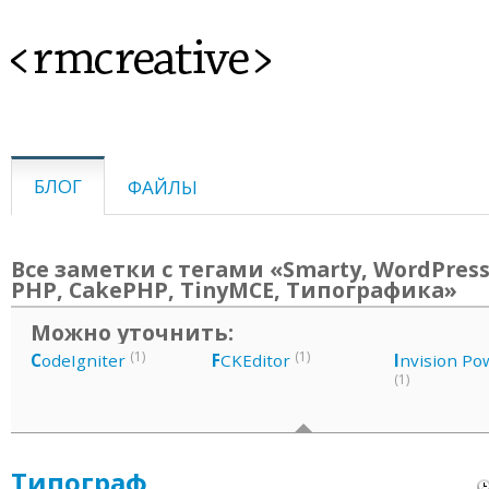
<rmcreative>
БЛОГ
ФАЙЛЫ
Все заметки с тегами «Smarty, WordPress,
PHP, CakePHP, TinyMCE, Типографика»
Можно уточнить:
(1)
(1)
C
odeIgniter
F
CKEditor
I
nvision Po
(1)
Типограф