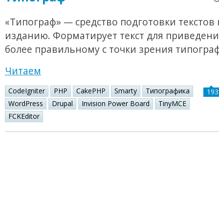
«Типограф» — средство подготовки текстов 
изданию. Форматирует текст для приведения
более правильному с точки зрения типогра
Читаем
CodeIgniter
PHP
CakePHP
Smarty
Типографика
193
WordPress
Drupal
Invision Power Board
TinyMCE
FCKEditor