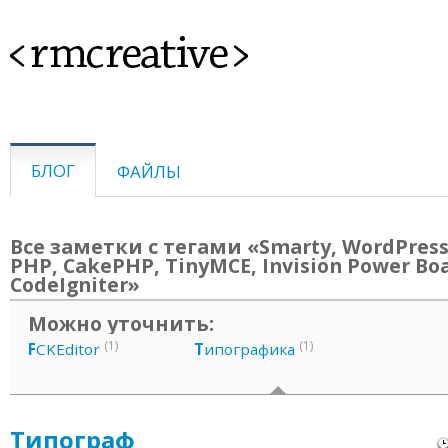
<rmcreative>
БЛОГ
ФАЙЛЫ
Все заметки с тегами «Smarty, WordPress,
PHP, CakePHP, TinyMCE, Invision Power Boa
CodeIgniter»
Можно уточнить:
(1)
(1)
F
CKEditor
Т
ипографика
Типограф