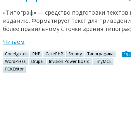
«Типограф» — средство подготовки текстов 
изданию. Форматирует текст для приведения
более правильному с точки зрения типогра
Читаем
CodeIgniter
PHP
CakePHP
Smarty
Типографика
193
WordPress
Drupal
Invision Power Board
TinyMCE
FCKEditor