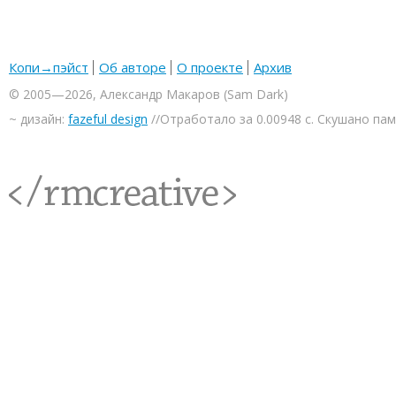
Копи→пэйст
Об авторе
О проекте
Архив
© 2005—2026, Александр Макаров (Sam Dark)
~ дизайн:
fazeful design
//Отработало за 0.00948 с. Скушано па
<rmcreative/>