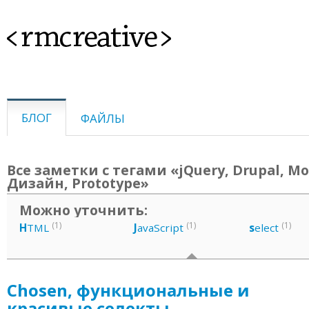
<rmcreative>
БЛОГ
ФАЙЛЫ
Все заметки с тегами «jQuery, Drupal, Mo
Дизайн, Prototype»
Можно уточнить:
(1)
(1)
(1)
H
TML
J
avaScript
s
elect
Chosen, функциональные и
красивые селекты